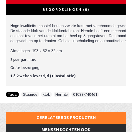
BEOORDELINGEN (0)
Hoge kwaliteits massief houten zwarte kast met verchroomde gewichten 
De staande klok van de klokkenfabrikant Hermle heeft een mechanisch
en slaat tevens het urental om het heel op 8 gongstaven. De staande kl
de gewichten op te draaien. Gehele uitschakeling en automatische nach
Afmetingen: 193 x 52 x 32 cm.
3 jaar garantie.
Gratis bezorging.
1 á 2 weken levertijd (+ installatie)
Tags:
Staande
,
klok
,
Hermle
,
01089-740461
GERELATEERDE PRODUCTEN
MENSEN KOCHTEN OOK