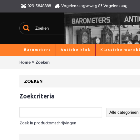
023-5848888
Vogelenzangseweg 83 Vogelenzang
Barometers
Antieke klok
Klassieke wandk
>
Home
Zoeken
ZOEKEN
Zoekcriteria
Zoek in productomschrijvingen