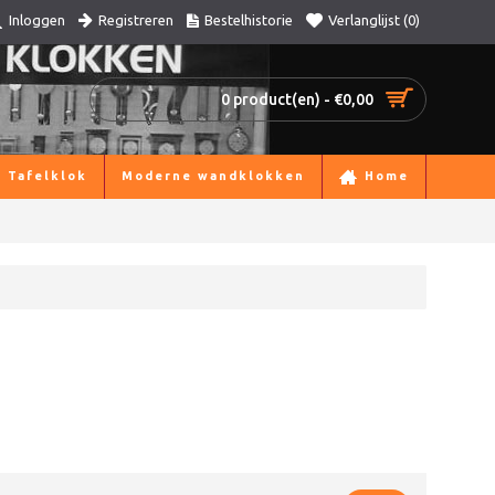
Registreren
Bestelhistorie
Verlanglijst (
0
)
Inloggen
0 product(en) - €0,00
Tafelklok
Moderne wandklokken
Home