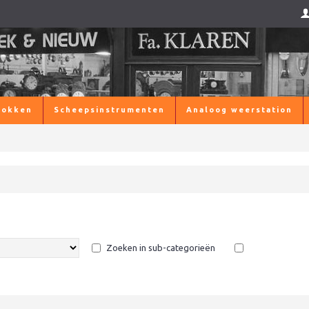
lokken
Scheepsinstrumenten
Analoog weerstation
Zoeken in sub-categorieën