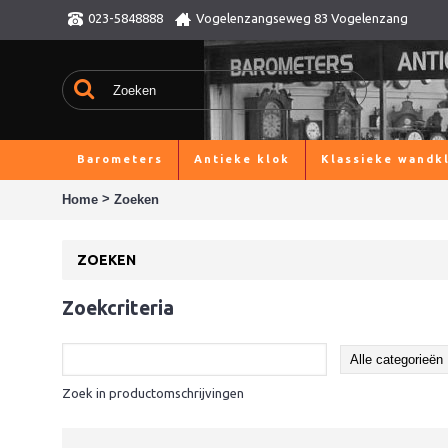
023-5848888
Vogelenzangseweg 83 Vogelenzang
Barometers
Antieke klok
Klassieke wandk
>
Home
Zoeken
ZOEKEN
Zoekcriteria
Zoek in productomschrijvingen