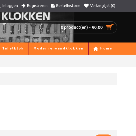
Registreren
Bestelhistorie
Verlanglijst (
0
)
Inloggen
0 product(en) - €0,00
Tafelklok
Moderne wandklokken
Home