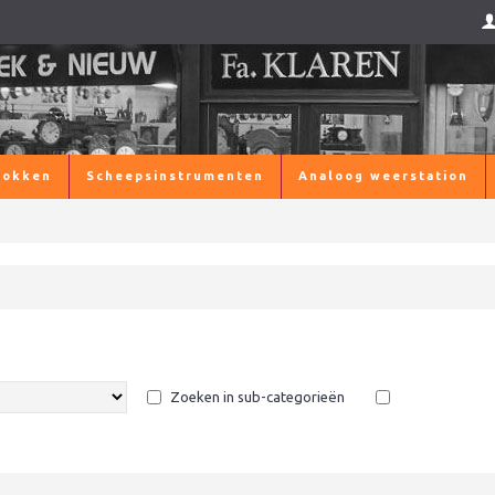
lokken
Scheepsinstrumenten
Analoog weerstation
Zoeken in sub-categorieën