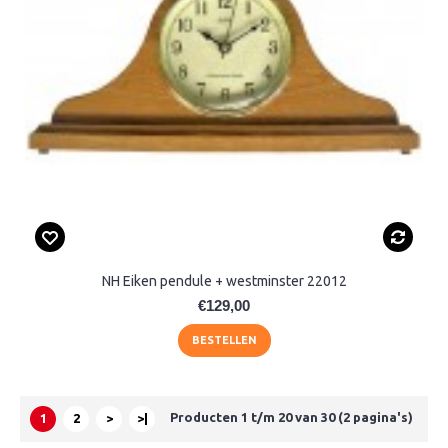
NH Eiken pendule + westminster 22012
€129,00
BESTELLEN
Producten 1 t/m 20 van 30 (2 pagina's)
1
2
>
>|