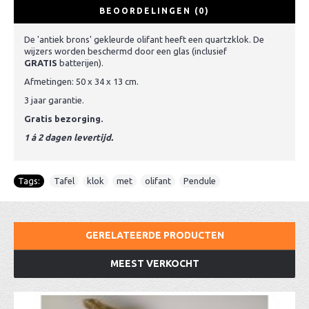
BEOORDELINGEN (0)
De 'antiek brons' gekleurde olifant heeft een quartzklok. De
wijzers worden beschermd door een glas (inclusief
GRATIS
batterijen).
Afmetingen: 50 x 34 x 13 cm.
3 jaar garantie.
Gratis bezorging.
1 á 2 dagen levertijd.
Tags:
Tafel
,
klok
,
met
,
olifant
,
Pendule
GERELATEERDE PRODUCTEN
MEEST VERKOCHT