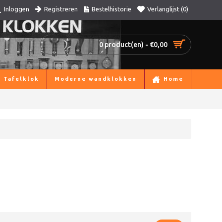
Registreren
Bestelhistorie
Verlanglijst (
0
)
Inloggen
0 product(en) - €0,00
Tafelklok
Moderne wandklokken
Home