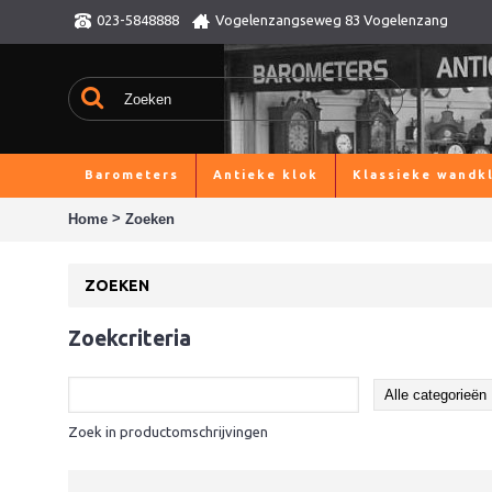
023-5848888
Vogelenzangseweg 83 Vogelenzang
Barometers
Antieke klok
Klassieke wandk
>
Home
Zoeken
ZOEKEN
Zoekcriteria
Zoek in productomschrijvingen