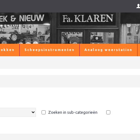
lokken
Scheepsinstrumenten
Analoog weerstation
Zoeken in sub-categorieën