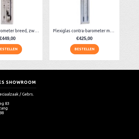
Huygens barometer breed, zwart
Plexiglas contra-barometer met glas ervoor
€449,00
€425,00
ESTELLEN
BESTELLEN
ES SHOWROOM
eciaalzaak / Gebrs.
eg 83
zang
 88