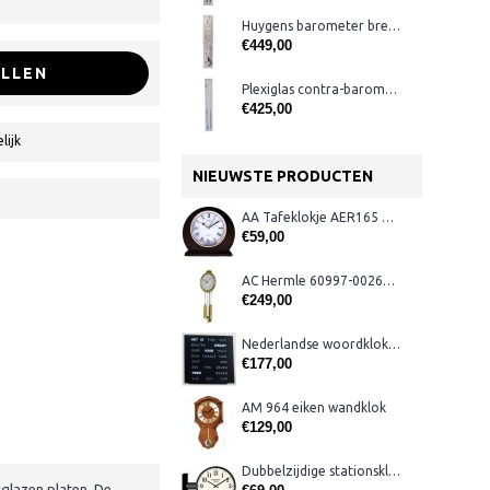
Huygens barometer breed, zwart
€449,00
LLEN
Plexiglas contra-barometer met glas ervoor
€425,00
lijk
NIEUWSTE PRODUCTEN
AA Tafeklokje AER165 noten
€59,00
AC Hermle 60997-00261 wandklok
€249,00
Nederlandse woordklok zwart AMS 1265
€177,00
AM 964 eiken wandklok
€129,00
Dubbelzijdige stationsklok metaal 1879
glazen platen. De