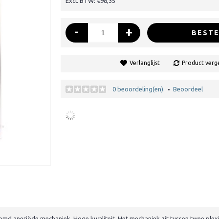
Excl. BTW: €98,35
-
+
BESTE
Verlanglijst
Product verge
0 beoordeling(en).
Beoordeel
•
omd aneriöde mechaniek. Hoge kwaliteit. Het mechaniek zit tussen twee plexi