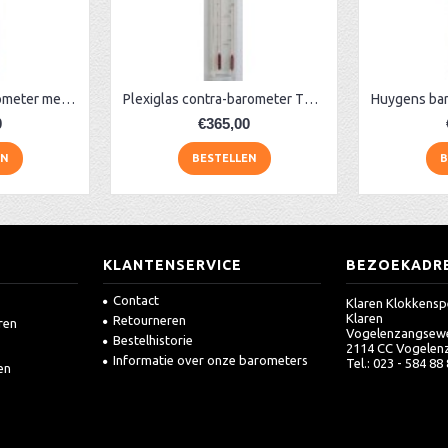
Plexiglas contrabarometer met glas ervoor
Plexiglas contra-barometer TH rood
0
€365,00
EN
BESTELLEN
B
KLANTENSERVICE
BEZOEKADR
Contact
Klaren Klokkensp
Klaren
Retourneren
ren
Vogelenzangsew
Bestelhistorie
2114 CC Vogelen
Informatie over onze barometers
Tel.: 023 - 584 88
en