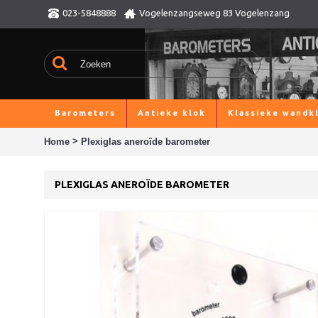
023-5848888
Vogelenzangseweg 83 Vogelenzang
Barometers
Antieke klok
Klassieke wandk
>
Home
Plexiglas aneroïde barometer
PLEXIGLAS ANEROÏDE BAROMETER