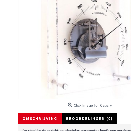
Click Image for Gallery
OMSCHRIJVING
BEOORDELINGEN (0)
De strakke doorzichtige plexiglas barometer heeft een verchro