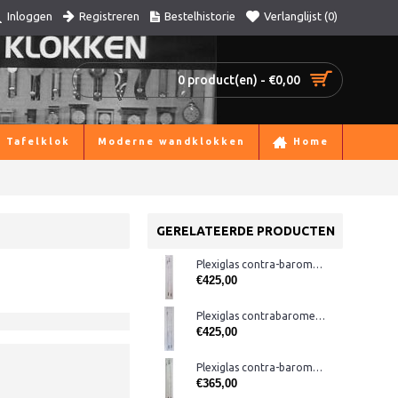
Registreren
Bestelhistorie
Verlanglijst (
0
)
Inloggen
0 product(en) - €0,00
Tafelklok
Moderne wandklokken
Home
GERELATEERDE PRODUCTEN
Plexiglas contra-barometer met glas, rood
€425,00
Plexiglas contrabarometer met glas ervoor
€425,00
Plexiglas contra-barometer TH rood
€365,00