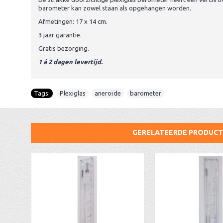
barometer kan zowel staan als opgehangen worden.
Afmetingen: 17 x 14 cm.
3 jaar garantie.
Gratis bezorging.
1 á 2 dagen levertijd.
Tags:
Plexiglas
,
aneroïde
,
barometer
GERELATEERDE PRODUC