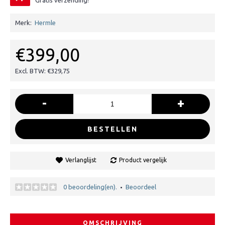
Gratis verzending!
Merk:
Hermle
€399,00
Excl. BTW: €329,75
-
+
BESTELLEN
Verlanglijst
Product vergelijk
0 beoordeling(en).
Beoordeel
•
OMSCHRIJVING