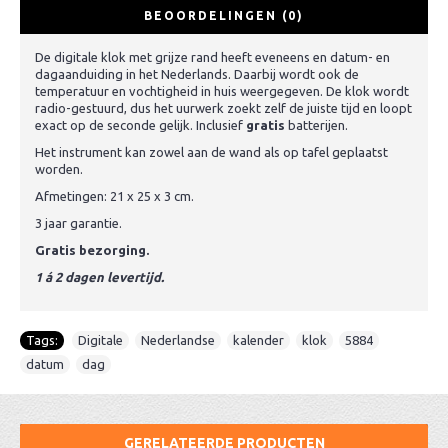
BEOORDELINGEN (0)
De digitale klok met grijze rand heeft eveneens en datum- en
dagaanduiding in het Nederlands. Daarbij wordt ook de
temperatuur en vochtigheid in huis weergegeven. De klok wordt
radio-gestuurd, dus het uurwerk zoekt zelf de juiste tijd en loopt
exact op de seconde gelijk. Inclusief
gratis
batterijen.
Het instrument kan zowel aan de wand als op tafel geplaatst
worden.
Afmetingen: 21 x 25 x 3 cm.
3 jaar garantie.
Gratis bezorging.
1 á 2 dagen levertijd.
Tags:
Digitale
,
Nederlandse
,
kalender
,
klok
,
5884
,
datum
,
dag
GERELATEERDE PRODUCTEN