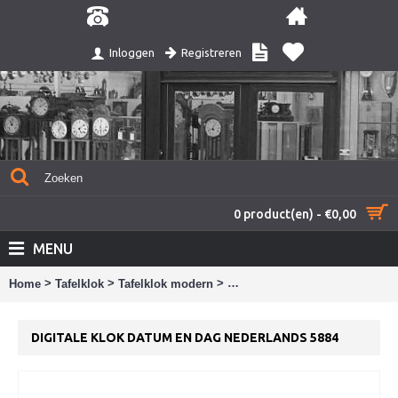
Registreren
Inloggen
0 product(en) - €0,00
MENU
>
>
>
Home
Tafelklok
Tafelklok modern
Digitale klok datum en dag Ne
DIGITALE KLOK DATUM EN DAG NEDERLANDS 5884