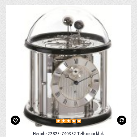
Hermle 22823-740352 Tellurium klok