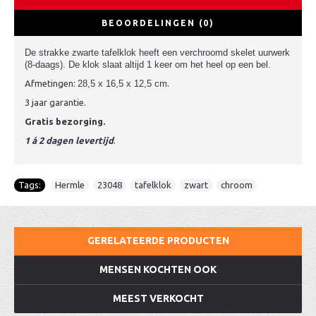
BEOORDELINGEN (0)
De strakke zwarte tafelklok heeft een verchroomd skelet uurwerk
(8-daags). De klok slaat altijd 1 keer om het heel op een bel.
Afmetingen:
28,5 x 16,5 x 12,5 cm
.
3 jaar garantie.
Gratis bezorging.
1 á 2 dagen levertijd
.
Tags:
Hermle
,
23048
,
tafelklok
,
zwart
,
chroom
GERELATEERDE PRODUCTEN
MENSEN KOCHTEN OOK
MEEST VERKOCHT