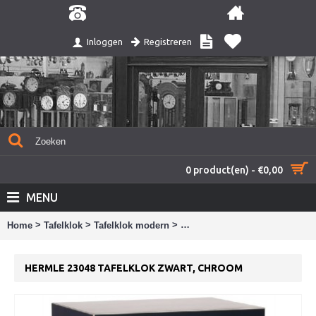
Registreren
Inloggen
0 product(en) - €0,00
MENU
>
>
>
Home
Tafelklok
Tafelklok modern
Hermle 23048 tafelklok zwart,
HERMLE 23048 TAFELKLOK ZWART, CHROOM