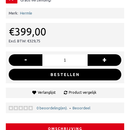
Gratis verzending!
Merk:
Hermle
€399,00
Excl. BTW: €329,75
-
+
BESTELLEN
Verlanglijst
Product vergelijk
0 beoordeling(en).
Beoordeel
•
OMSCHRIJVING