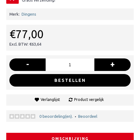
Gratis verzending!
Merk:
Dingens
€77,00
Excl. BTW: €63,64
-
+
BESTELLEN
Verlanglijst
Product vergelijk
0 beoordeling(en).
Beoordeel
•
OMSCHRIJVING