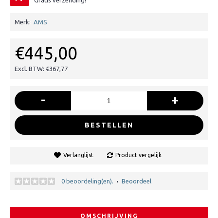
Gratis verzending!
Merk:
AMS
€445,00
Excl. BTW: €367,77
-
+
BESTELLEN
Verlanglijst
Product vergelijk
0 beoordeling(en).
Beoordeel
•
OMSCHRIJVING