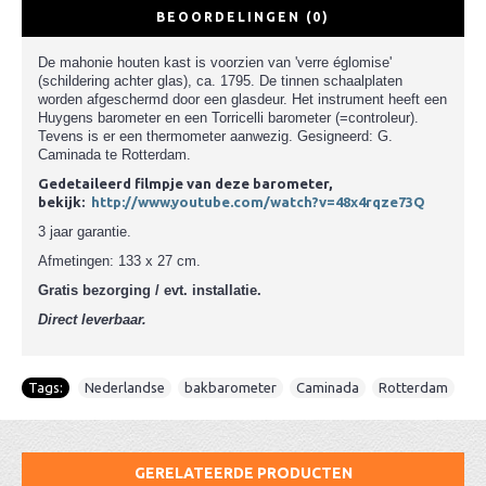
BEOORDELINGEN (0)
De mahonie houten kast is voorzien van 'verre églomise'
(schildering achter glas), ca. 1795. De tinnen schaalplaten
worden afgeschermd door een glasdeur. Het instrument heeft een
Huygens barometer en een Torricelli barometer (=controleur).
Tevens is er een thermometer aanwezig. Gesigneerd: G.
Caminada te Rotterdam.
Gedetaileerd filmpje van deze barometer,
bekijk:
http://www.youtube.com/watch?v=48x4rqze73Q
3 jaar garantie.
Afmetingen: 133 x 27 cm.
Gratis bezorging / evt. installatie.
Direct leverbaar.
Tags:
Nederlandse
,
bakbarometer
,
Caminada
,
Rotterdam
GERELATEERDE PRODUCTEN