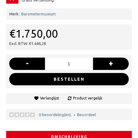
Gratis verzending!
Merk:
Barometermuseum
€1.750,00
Excl. BTW: €1.446,28
-
+
BESTELLEN
Verlanglijst
Product vergelijk
0 beoordeling(en).
Beoordeel
•
OMSCHRIJVING