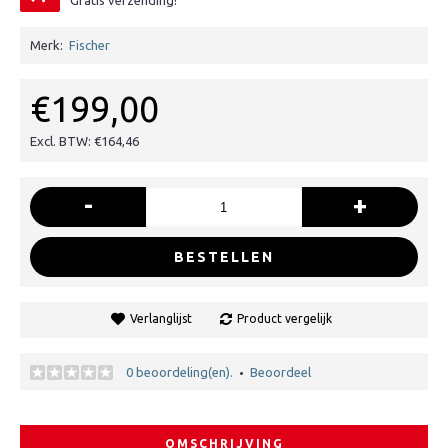
Gratis verzending!
Merk:
Fischer
€199,00
Excl. BTW: €164,46
-
+
BESTELLEN
Verlanglijst
Product vergelijk
0 beoordeling(en).
Beoordeel
•
OMSCHRIJVING