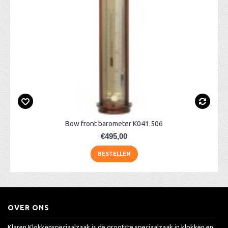
Bow front barometer K041.506
€495,00
BESTELLEN
OVER ONS
Klaren Klokkenspeciaalzaak is de grootste speciaalzaak in klokken en