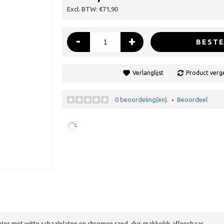
Excl. BTW: €71,90
-
+
BESTE
Verlanglijst
Product verge
0 beoordeling(en).
Beoordeel
•
er met witte schaalplaten en chromen rand, dus makkelijk afleesbaar.