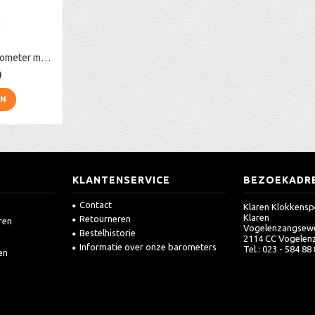
Plexiglas contra-barometer met glas, rood
0
EN
KLANTENSERVICE
BEZOEKADR
Contact
Klaren Klokkensp
Klaren
Retourneren
ren
Vogelenzangsew
Bestelhistorie
2114 CC Vogelen
Informatie over onze barometers
Tel.: 023 - 584 88
en