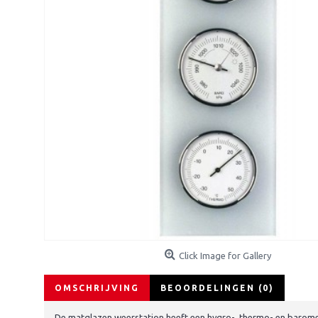
Click Image for Gallery
OMSCHRIJVING
BEOORDELINGEN (0)
De matglazen weerstation heeft een hygro-, thermo- en baromet