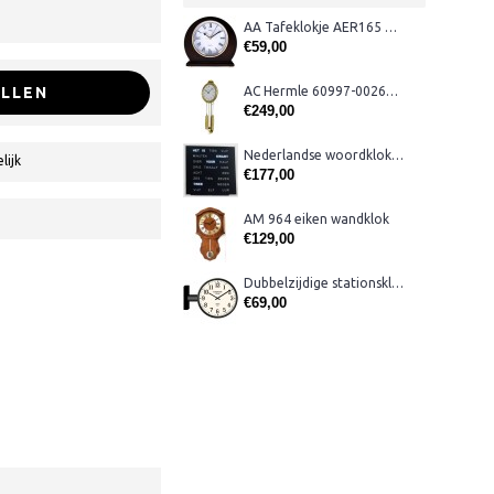
AA Tafeklokje AER165 noten
€59,00
LLEN
AC Hermle 60997-00261 wandklok
€249,00
Nederlandse woordklok zwart AMS 1265
lijk
€177,00
AM 964 eiken wandklok
€129,00
Dubbelzijdige stationsklok metaal 1879
€69,00