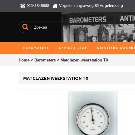
023-5848888
Vogelenzangseweg 83 Vogelenzang
Barometers
Antieke klok
Klassieke wandk
>
>
Home
Barometers
Matglazen weerstation TX
MATGLAZEN WEERSTATION TX