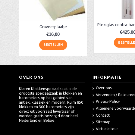
Graveerplaatje
€425,0
€16,00
BESTELL
BESTELLEN
OVER ONS
INFORMATIE
Over ons
Klaren Klokkenspeciaalzaak is de
grootste speciaalzaak in klokken en
Verzenden / Retourne
barometers op het gebied van
Privacy Policy
antiek, klassiek en modern. Ruim 850
klokken en 300 barometers zijn
Algemene voorwaard
direct uit voorraad leverbaar of
Contact
worden gratis bezorgd door heel
Nederland en België.
Sitemap
Virtuele tour