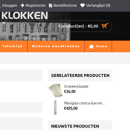
Registreren
Bestelhistorie
Verlanglijst (
0
)
Inloggen
0 product(en) - €0,00
Tafelklok
Moderne wandklokken
Home
GERELATEERDE PRODUCTEN
Graveerplaatje
€16,00
Plexiglas contra-barometer met glas, rood
€425,00
NIEUWSTE PRODUCTEN