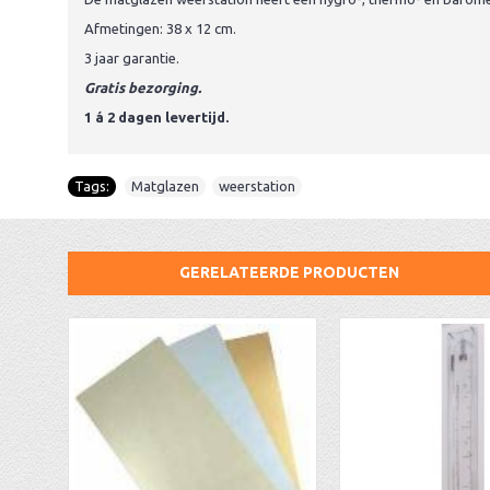
Afmetingen: 38 x 12 cm.
3 jaar garantie.
Gratis bezorging.
1 á 2 dagen levertijd.
Tags:
Matglazen
,
weerstation
GERELATEERDE PRODUCTEN
AA Dubbelzijdige stationsklok industrieel
aa-AMS 45962 radio-controlled klok
Barometer plexiglas + glas ervoor, rood