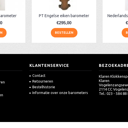
barometer
PT Engelse eiken barometer
Nederlands
00
€295,00
€
EN
BESTELLEN
B
KLANTENSERVICE
BEZOEKADR
Contact
Klaren Klokkensp
Klaren
Retourneren
ren
Vogelenzangsew
Bestelhistorie
2114 CC Vogelen
Informatie over onze barometers
Tel.: 023 - 584 88
en