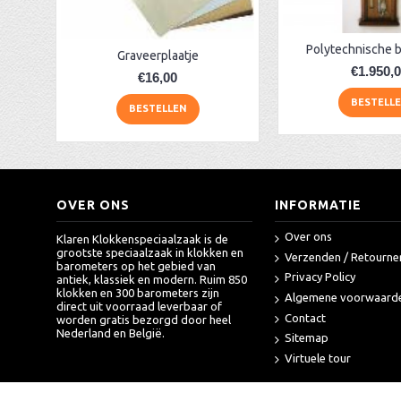
Polytechnische 
Graveerplaatje
€1.950,
€16,00
BESTELL
BESTELLEN
OVER ONS
INFORMATIE
Over ons
Klaren Klokkenspeciaalzaak is de
grootste speciaalzaak in klokken en
Verzenden / Retourne
barometers op het gebied van
Privacy Policy
antiek, klassiek en modern. Ruim 850
klokken en 300 barometers zijn
Algemene voorwaard
direct uit voorraad leverbaar of
Contact
worden gratis bezorgd door heel
Nederland en België.
Sitemap
Virtuele tour