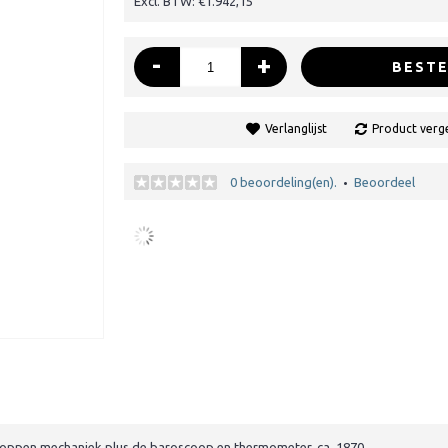
Excl. BTW: €1.942,15
-
+
BESTE
Verlanglijst
Product verge
0 beoordeling(en).
Beoordeel
•
knoppen mechaniek plus de baroscoop en thermometer, ca. 1870.