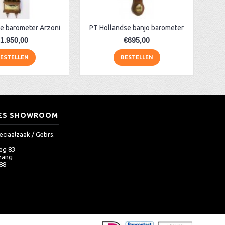
e barometer Arzoni
PT Hollandse banjo barometer
1.950,00
€695,00
ESTELLEN
BESTELLEN
ES SHOWROOM
eciaalzaak / Gebrs.
eg 83
zang
 88