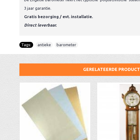
3 jaar garantie.
Gratis bezorging / evt. installatie.
Direct leverbaar.
Tags:
antieke
,
barometer
GERELATEERDE PRODUC
AA Dubbelzijdige stationsklok industrieel
aa-AMS 45962 radio-controlled klok