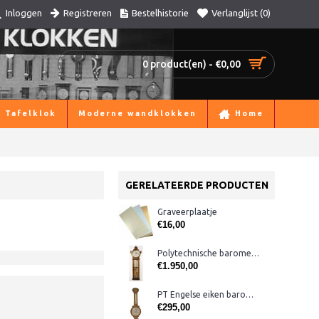
Registreren
Bestelhistorie
Verlanglijst (
0
)
Inloggen
0 product(en) - €0,00
Tafelklok
Moderne wandklokken
Home
GERELATEERDE PRODUCTEN
Graveerplaatje
€16,00
Polytechnische barometer
€1.950,00
PT Engelse eiken barometer
€295,00