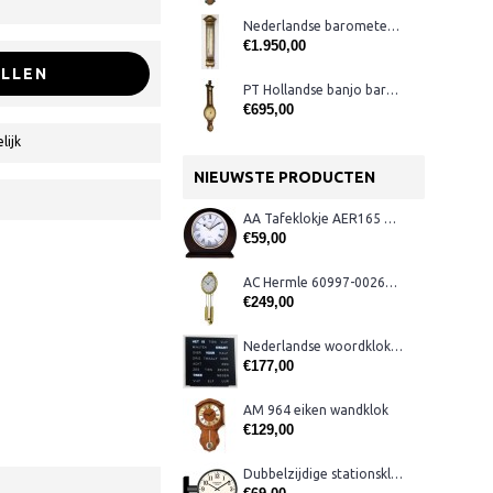
Nederlandse barometer Arzoni
€1.950,00
LLEN
PT Hollandse banjo barometer
€695,00
lijk
NIEUWSTE PRODUCTEN
AA Tafeklokje AER165 noten
€59,00
AC Hermle 60997-00261 wandklok
€249,00
Nederlandse woordklok zwart AMS 1265
€177,00
AM 964 eiken wandklok
€129,00
Dubbelzijdige stationsklok metaal 1879