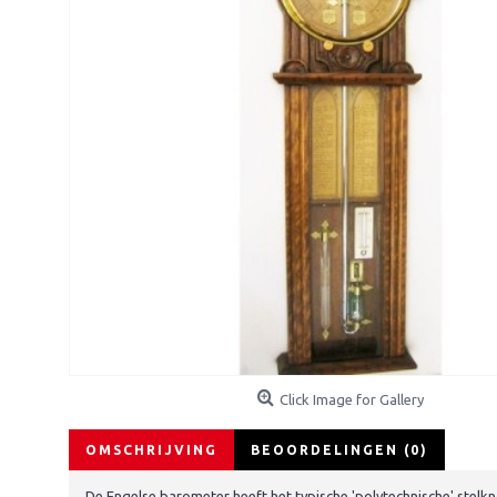
Click Image for Gallery
OMSCHRIJVING
BEOORDELINGEN (0)
De Engelse barometer heeft het typische 'polytechnische' stel