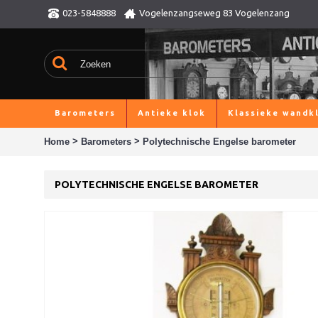
023-5848888
Vogelenzangseweg 83 Vogelenzang
Barometers
Antieke klok
Klassieke wandk
>
>
Home
Barometers
Polytechnische Engelse barometer
POLYTECHNISCHE ENGELSE BAROMETER