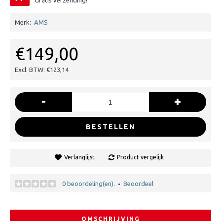
Gratis verzending!
Merk:
AMS
€149,00
Excl. BTW: €123,14
-
+
BESTELLEN
Verlanglijst
Product vergelijk
0 beoordeling(en).
Beoordeel
•
OMSCHRIJVING