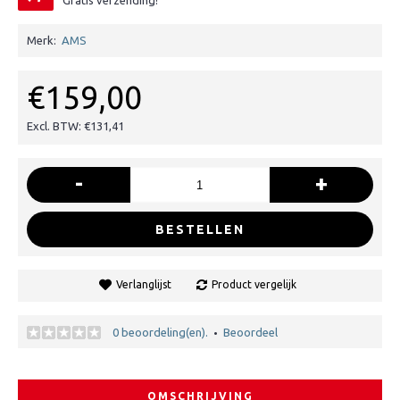
Gratis verzending!
Merk:
AMS
€159,00
Excl. BTW: €131,41
-
+
BESTELLEN
Verlanglijst
Product vergelijk
0 beoordeling(en).
Beoordeel
•
OMSCHRIJVING