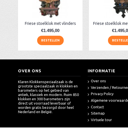
Friese stoelklok met vlinders
Friese stoelklok m
€1.495,00
€1.495,
BESTELLEN
BESTELL
OVER ONS
INFORMATIE
Over ons
Klaren Klokkenspeciaalzaak is de
grootste speciaalzaak in klokken en
Verzenden / Retourne
barometers op het gebied van
Privacy Policy
antiek, klassiek en modern. Ruim 850
klokken en 300 barometers zijn
Algemene voorwaard
direct uit voorraad leverbaar of
Contact
worden gratis bezorgd door heel
Nederland en België.
Sitemap
Virtuele tour