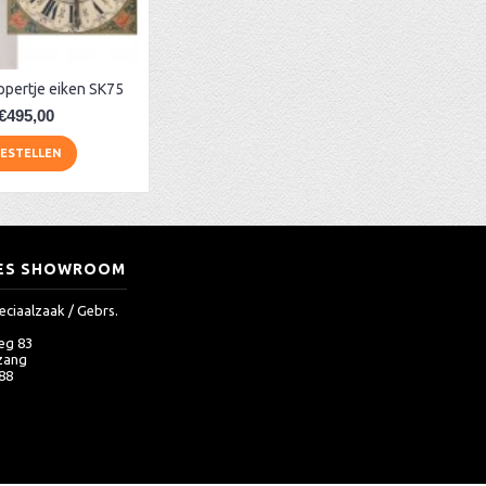
ppertje eiken SK75
€495,00
ESTELLEN
ES SHOWROOM
eciaalzaak / Gebrs.
eg 83
zang
 88