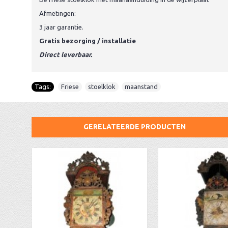
Afmetingen:
3 jaar garantie.
Gratis bezorging / installatie
Direct leverbaar.
Tags:
Friese
,
stoelklok
,
maanstand
GERELATEERDE PRODUCTEN
AA Dubbelzijdige stationsklok industrieel
aa-AMS 45962 radio-controlled klok