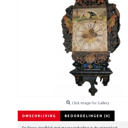
Click Image for Gallery
OMSCHRIJVING
BEOORDELINGEN (0)
De friese stoelklok met maanaanduiding in de wijzerplaat