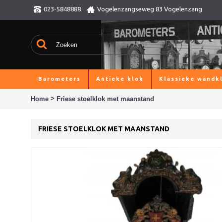
023-5848888
Vogelenzangseweg 83 Vogelenzang
Barometers
Antieke klok
Klassieke wandk
>
Home
Friese stoelklok met maanstand
FRIESE STOELKLOK MET MAANSTAND