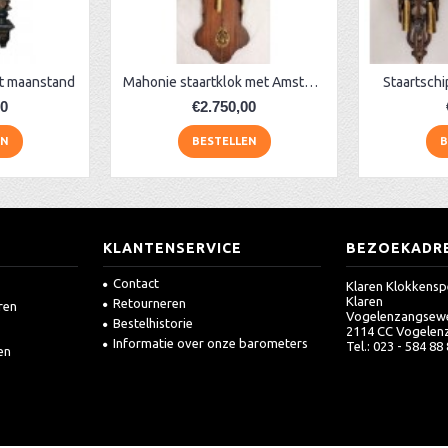
et maanstand
Mahonie staartklok met Amsterdamse kap
Staartschi
00
€2.750,00
EN
BESTELLEN
B
KLANTENSERVICE
BEZOEKADR
Contact
Klaren Klokkensp
Klaren
Retourneren
ren
Vogelenzangsew
Bestelhistorie
2114 CC Vogelen
Informatie over onze barometers
Tel.: 023 - 584 88
en