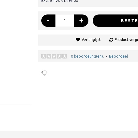
Excl. BTW: €1.495,00
-
+
BESTE
Verlanglijst
Product verge
0 beoordeling(en).
Beoordeel
•