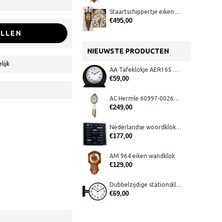
Staartschippertje eiken SK75
€495,00
LLEN
NIEUWSTE PRODUCTEN
lijk
AA Tafeklokje AER165 noten
€59,00
AC Hermle 60997-00261 wandklok
€249,00
Nederlandse woordklok zwart AMS 1265
€177,00
AM 964 eiken wandklok
€129,00
Dubbelzijdige stationsklok metaal 1879
€69,00