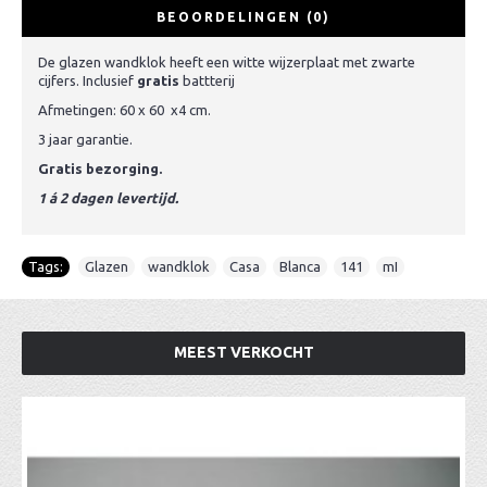
BEOORDELINGEN (0)
De glazen wandklok heeft een witte wijzerplaat met zwarte
cijfers. Inclusief
gratis
battterij
Afmetingen: 60 x 60 x4 cm.
3 jaar garantie.
Gratis bezorging.
1 á 2 dagen levertijd.
Tags:
Glazen
,
wandklok
,
Casa
,
Blanca
,
141
,
mI
MEEST VERKOCHT