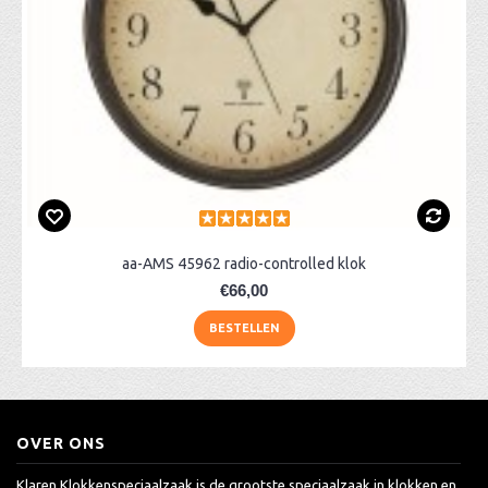
aa-AMS 45962 radio-controlled klok
€66,00
BESTELLEN
OVER ONS
Klaren Klokkenspeciaalzaak is de grootste speciaalzaak in klokken en