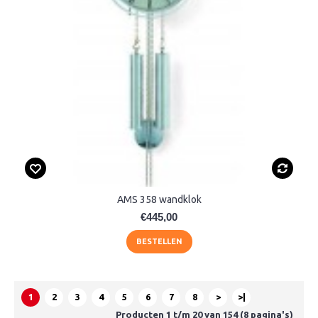
AMS 358 wandklok
€445,00
BESTELLEN
1
2
3
4
5
6
7
8
>
>|
Producten 1 t/m 20 van 154 (8 pagina's)