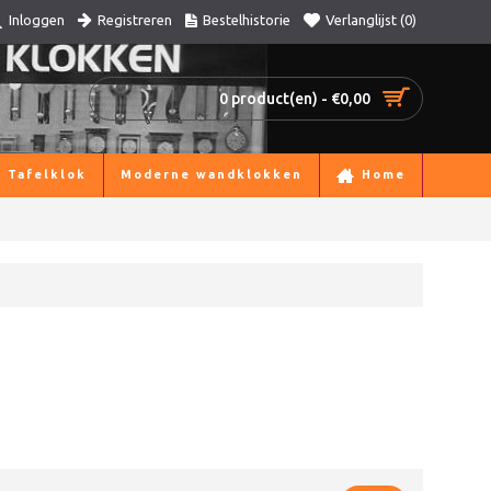
Registreren
Bestelhistorie
Verlanglijst (
0
)
Inloggen
0 product(en) - €0,00
Tafelklok
Moderne wandklokken
Home