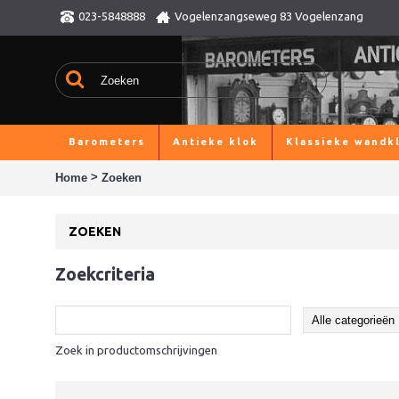
023-5848888
Vogelenzangseweg 83 Vogelenzang
Barometers
Antieke klok
Klassieke wandk
>
Home
Zoeken
ZOEKEN
Zoekcriteria
Zoek in productomschrijvingen