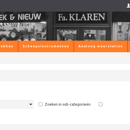
lokken
Scheepsinstrumenten
Analoog weerstation
Zoeken in sub-categorieën