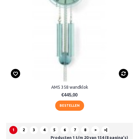
AMS 358 wandklok
€445,00
BESTELLEN
1
2
3
4
5
6
7
8
>
>|
Producten 1 t/m 20 van 154 (8 pagina's)