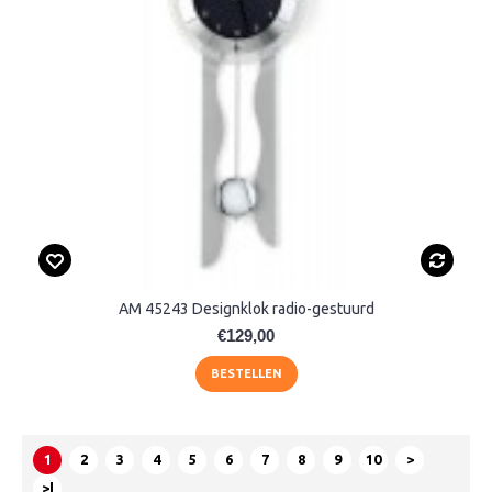
AM 45243 Designklok radio-gestuurd
€129,00
BESTELLEN
1
2
3
4
5
6
7
8
9
10
>
>|