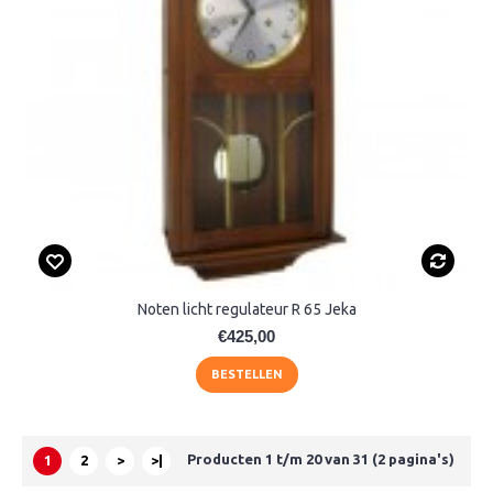
Noten licht regulateur R 65 Jeka
€425,00
BESTELLEN
Producten 1 t/m 20 van 31 (2 pagina's)
1
2
>
>|