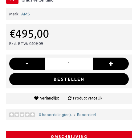
Gratis verzending!
Merk:
AMS
€495,00
Excl. BTW: €409,09
-
+
BESTELLEN
Verlanglijst
Product vergelijk
0 beoordeling(en).
Beoordeel
•
OMSCHRIJVING