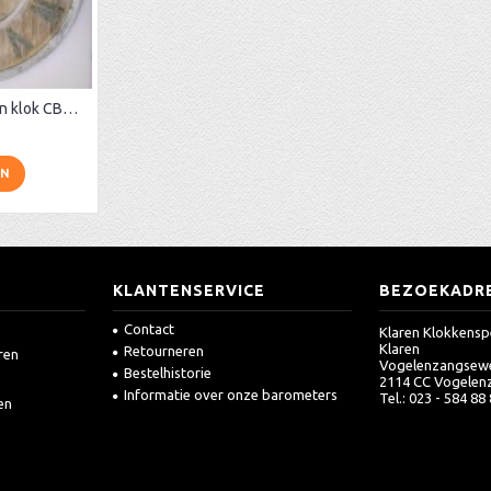
Grote steiger-houten klok CB302
EN
KLANTENSERVICE
BEZOEKADR
Contact
Klaren Klokkensp
Klaren
Retourneren
ren
Vogelenzangsew
Bestelhistorie
2114 CC Vogelen
Informatie over onze barometers
Tel.: 023 - 584 88
en