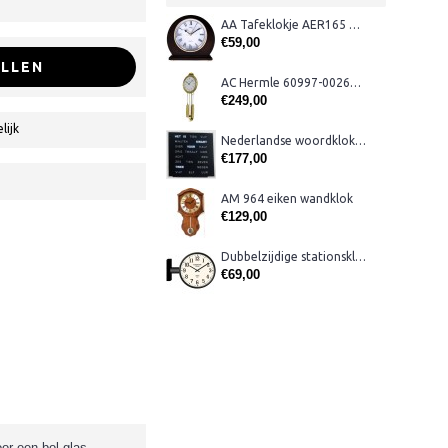
AA Tafeklokje AER165 noten
€59,00
LLEN
AC Hermle 60997-00261 wandklok
€249,00
lijk
Nederlandse woordklok zwart AMS 1265
€177,00
AM 964 eiken wandklok
€129,00
Dubbelzijdige stationsklok metaal 1879
€69,00
or een bol glas.