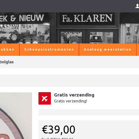
lokken
Scheepsinstrumenten
Analoog weerstation
bolglas
Gratis verzending
Gratis verzending!
€39,00