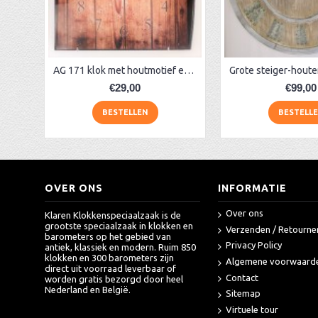
AM 9539 klok houtlook met bol glas
AA Dubbelzijdige stationsklok industrieel
aa-AMS 45962 radio-controlled klok
AG 171 klok met houtmotief en gebogen glas
€29,00
€99,00
BESTELLEN
BESTELL
OVER ONS
INFORMATIE
Over ons
Klaren Klokkenspeciaalzaak is de
grootste speciaalzaak in klokken en
Verzenden / Retourne
barometers op het gebied van
Privacy Policy
antiek, klassiek en modern. Ruim 850
klokken en 300 barometers zijn
Algemene voorwaard
direct uit voorraad leverbaar of
Contact
worden gratis bezorgd door heel
Nederland en België.
Sitemap
Virtuele tour