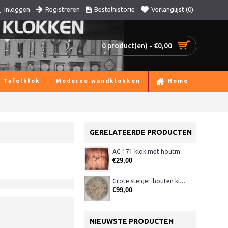
Registreren
Bestelhistorie
Verlanglijst (
0
)
Inloggen
0 product(en) - €0,00
Tafelklok
Moderne wandklokken
Home
GERELATEERDE PRODUCTEN
AG 171 klok met houtmotief en gebogen glas
€29,00
Grote steiger-houten klok CB302
€99,00
NIEUWSTE PRODUCTEN