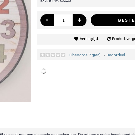
Excl. BTW: €32,23
-
+
BESTE
Verlanglijst
Product verge
0 beoordeling(en).
Beoordeel
•
stil uurwerk met een slepende secondewijzer. De wijzers worden beschermd do