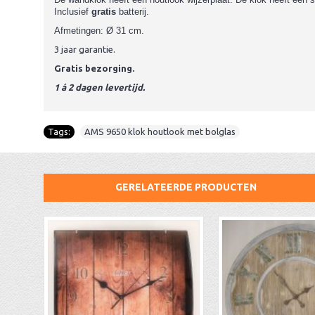
Inclusief
gratis
batterij.
Afmetingen: Ø 31 cm.
3 jaar garantie.
Gratis bezorging.
1 á 2 dagen levertijd.
Tags:
AMS 9650 klok houtlook met bolglas
GERELATEERDE PRODUCTEN