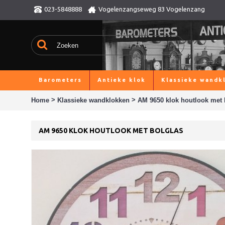
023-5848888
Vogelenzangseweg 83 Vogelenzang
Barometers
Antieke klok
Klassieke wandk
>
>
Home
Klassieke wandklokken
AM 9650 klok houtlook met 
AM 9650 KLOK HOUTLOOK MET BOLGLAS