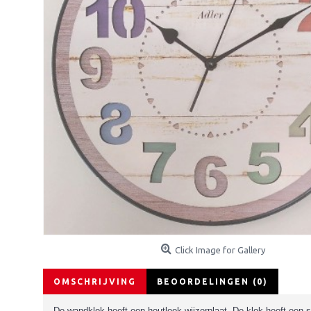
Click Image for Gallery
OMSCHRIJVING
BEOORDELINGEN (0)
De wandklok heeft een houtlook wijzerplaat. De klok heeft een 