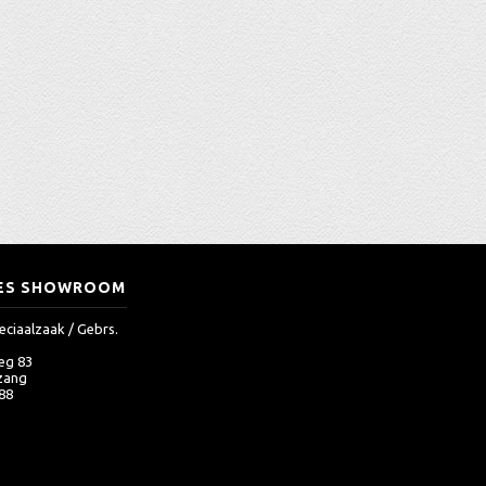
ES SHOWROOM
eciaalzaak / Gebrs.
eg 83
zang
 88