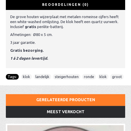
BEOORDELINGEN (0)
De grove houten wijzerplaat met metalen romeinse cijfers heeft
een white-washed omlijsting. De klok heeft een quartz uurwerk.
Inclusief
gratis
penlite-batterij.
Afmetingen: Ø80 x 5 cm.
3 jaar garantie.
Gratis bezorging.
1 á 2 dagen levertijd.
Tags:
klok
,
landelijk
,
steigerhouten
,
ronde
,
klok
,
groot
GERELATEERDE PRODUCTEN
MEEST VERKOCHT