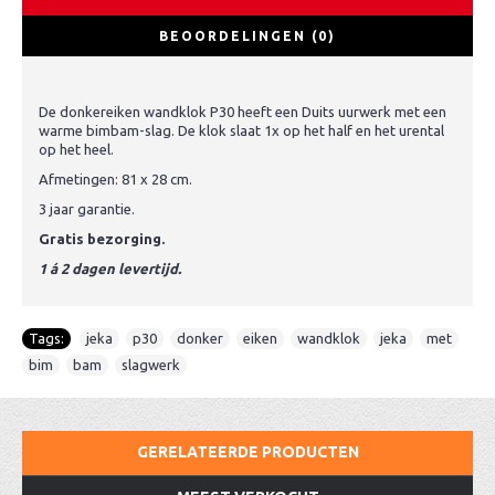
BEOORDELINGEN (0)
De donkereiken wandklok P30 heeft een Duits uurwerk met een
warme bimbam-slag. De klok slaat 1x op het half en het urental
op het heel.
Afmetingen: 81 x 28 cm.
3 jaar garantie.
Gratis bezorging.
1 á 2 dagen levertijd.
Tags:
jeka
,
p30
,
donker
,
eiken
,
wandklok
,
jeka
,
met
,
bim
,
bam
,
slagwerk
GERELATEERDE PRODUCTEN