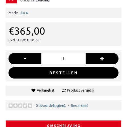
Gratis verzending!
Merk:
JEKA
€365,00
Excl. BTW: €301,65
-
+
BESTELLEN
Verlanglijst
Product vergelijk
0 beoordeling(en).
Beoordeel
•
OMSCHRIJVING