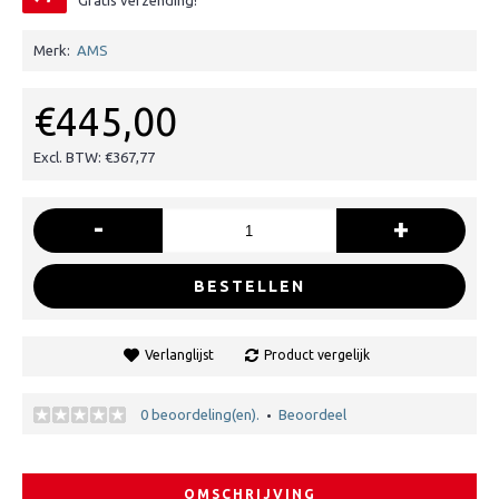
Gratis verzending!
Merk:
AMS
€445,00
Excl. BTW: €367,77
-
+
BESTELLEN
Verlanglijst
Product vergelijk
0 beoordeling(en).
Beoordeel
•
OMSCHRIJVING