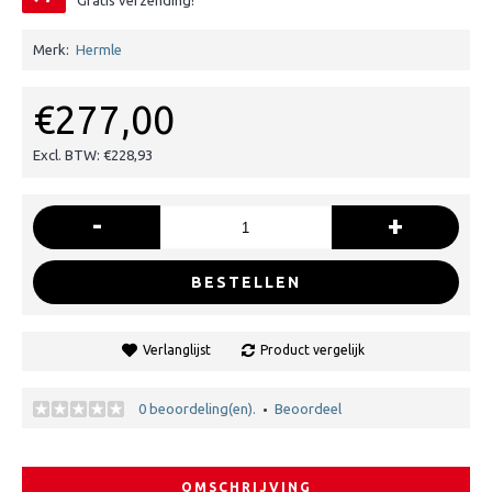
Gratis verzending!
Merk:
Hermle
€277,00
Excl. BTW: €228,93
-
+
BESTELLEN
Verlanglijst
Product vergelijk
0 beoordeling(en).
Beoordeel
•
OMSCHRIJVING