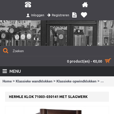
Registreren
Inloggen
0 product(en) - €0,00
MENU
>
>
>
Home
Klassieke wandklokken
Klassieke opwindklokken
Hermle k
HERMLE KLOK 71003-030141 MET SLAGWERK