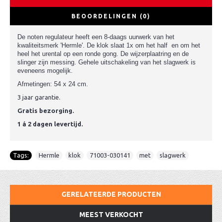
BEOORDELINGEN (0)
D
e noten regulateur heeft een 8-daags uurwerk van het
kwaliteitsmerk 'Hermle'. De klok slaat 1x om het half en om het
heel het urental op een ronde gong. De wijzerplaatring en de
slinger zijn messing. Gehele uitschakeling van het slagwerk is
eveneens mogelijk.
Afmetingen: 54 x 24 cm.
3 jaar garantie.
Gratis bezorging.
1 á 2 dagen levertijd.
Tags:
Hermle
,
klok
,
71003-030141
,
met
,
slagwerk
GERELATEERDE PRODUCTEN
MEEST VERKOCHT