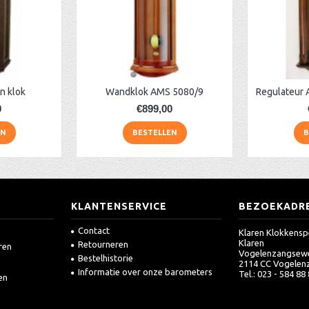
n klok
Wandklok AMS 5080/9
0
€899,00
EN
BESTELLEN
B
KLANTENSERVICE
BEZOEKADR
Contact
Klaren Klokkensp
Klaren
Retourneren
ren
Vogelenzangsew
Bestelhistorie
2114 CC Vogelen
Informatie over onze barometers
Tel.: 023 - 584 88
en