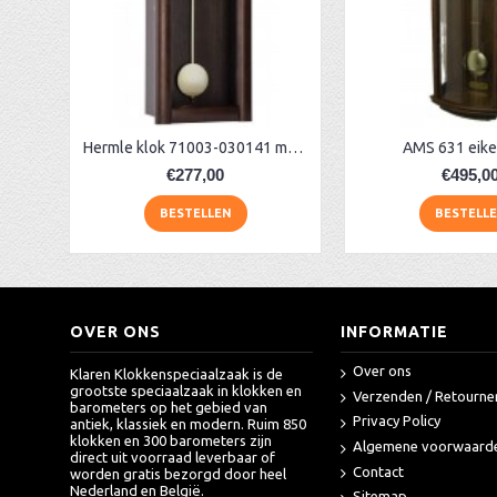
AER128 regulateur + slagwerk, noten
Skelet wandklok Classic zwart/messing
AA Dubbelzijdige stationsklok industrieel
aa-AMS 45962 radio-controlled klok
Hermle klok 71003-030141 met slagwerk
AMS 631 eike
€277,00
€495,0
BESTELLEN
BESTELL
OVER ONS
INFORMATIE
Over ons
Klaren Klokkenspeciaalzaak is de
grootste speciaalzaak in klokken en
Verzenden / Retourne
barometers op het gebied van
Privacy Policy
antiek, klassiek en modern. Ruim 850
klokken en 300 barometers zijn
Algemene voorwaard
direct uit voorraad leverbaar of
Contact
worden gratis bezorgd door heel
Nederland en België.
Sitemap