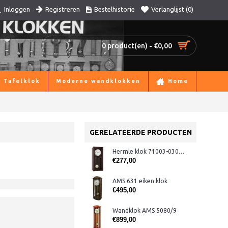
Registreren
Bestelhistorie
Verlanglijst (
0
)
Inloggen
0 product(en) - €0,00
Tafelklok
Moderne wandklokken
Home
GERELATEERDE PRODUCTEN
Hermle klok 71003-030141 met slagwerk
€277,00
AMS 631 eiken klok
€495,00
Wandklok AMS 5080/9
€899,00