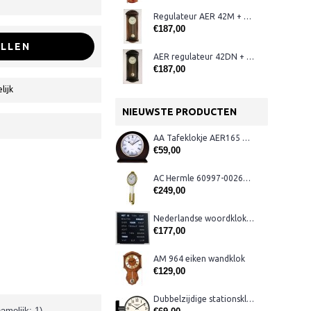
Regulateur AER 42M + westminster
€187,00
LLEN
AER regulateur 42DN + westminster
€187,00
lijk
NIEUWSTE PRODUCTEN
AA Tafeklokje AER165 noten
€59,00
AC Hermle 60997-00261 wandklok
€249,00
Nederlandse woordklok zwart AMS 1265
€177,00
AM 964 eiken wandklok
€129,00
Dubbelzijdige stationsklok metaal 1879
amelijk: 1)