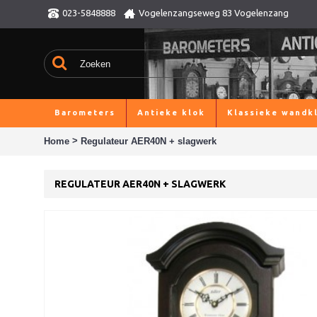
023-5848888
Vogelenzangseweg 83 Vogelenzang
Barometers
Antieke klok
Klassieke wandk
>
Home
Regulateur AER40N + slagwerk
REGULATEUR AER40N + SLAGWERK