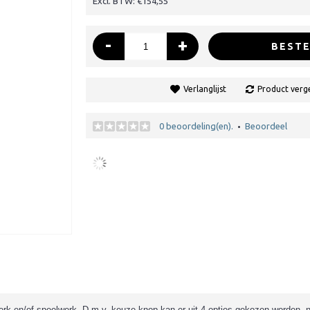
Excl. BTW: €154,55
-
+
BESTE
Verlanglijst
Product verge
0 beoordeling(en).
Beoordeel
•
erk en/of speelwerk. D
.m.v. keuze knop kan er uit 4 opties gekozen worden, n