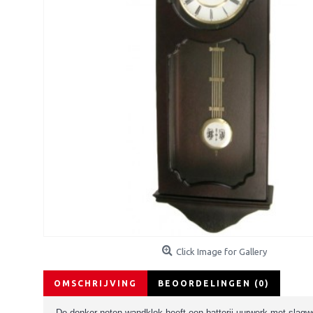
Click Image for Gallery
OMSCHRIJVING
BEOORDELINGEN (0)
De donker noten wandklok heeft een batterij uurwerk met slagw