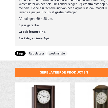
Wesminster op het hele uur zonder slagen, 2) Westminster op het 
melodie. Gehele uitschakeling van het slagwerk is ook mogelijk
.
tevens zijruitjes.
Inclusief
gratis
batterijen
Afmetingen: 69 x 28 cm.
3 jaar garantie.
Gratis bezorging.
1 á 2 dagen levertijd.
Tags:
Regulateur
,
westminster
GERELATEERDE PRODUCTEN