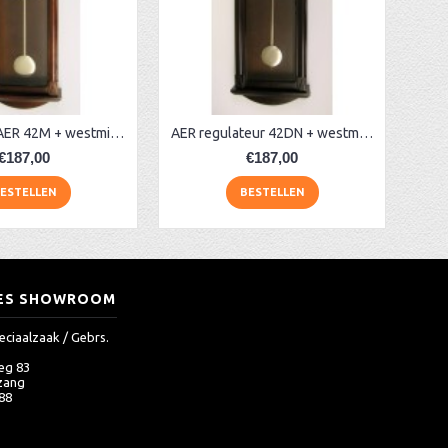
Regulateur AER 42M + westminster
AER regulateur 42DN + westminster
€187,00
€187,00
ESTELLEN
BESTELLEN
ES SHOWROOM
eciaalzaak / Gebrs.
eg 83
zang
 88