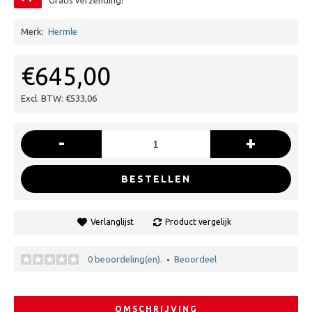
Gratis verzending!
Merk:
Hermle
€645,00
Excl. BTW: €533,06
-
+
BESTELLEN
Verlanglijst
Product vergelijk
0 beoordeling(en).
Beoordeel
•
OMSCHRIJVING