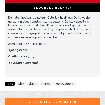
BEOORDELINGEN (0)
De noten houten regulateur 'Osterley' heeft een Duits week-
uurwerk met een westminster speelwerk. De klok speelt elk
kwartier en slaat op de twaalf het urental op 5 gongstaven.
Automatische nachtuitschakeling en gehele uitschakeling van
speelwerk is mogelijk d.m.v. een hendeltje. Leuk detail zijn de
vitrines aan weerszijden van de klok.
Afmetingen: 67 x 44 x 16 cm.
3 jaar garantie.
Gratis bezorging.
1 á 2 dagen levertijd.
Tags:
Klok
,
vitrine
,
Hermle
,
70305-030341
GERELATEERDE PRODUCTEN