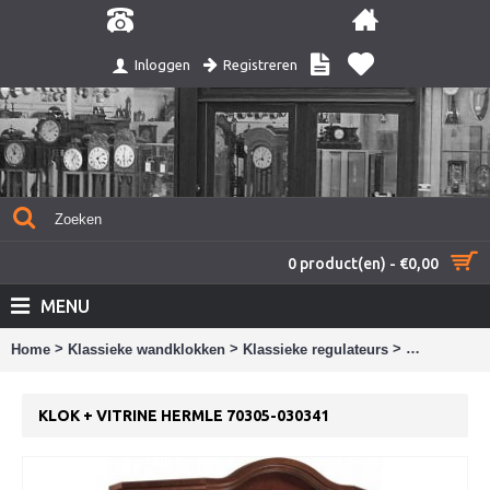
Registreren
Inloggen
0 product(en) - €0,00
MENU
>
>
>
Home
Klassieke wandklokken
Klassieke regulateurs
Klok + vitri
KLOK + VITRINE HERMLE 70305-030341