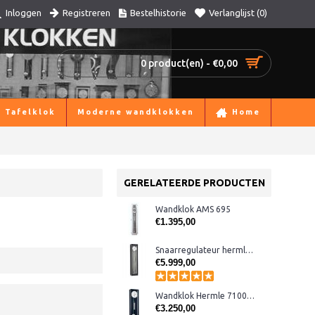
Registreren
Bestelhistorie
Verlanglijst (
0
)
Inloggen
0 product(en) - €0,00
Tafelklok
Moderne wandklokken
Home
GERELATEERDE PRODUCTEN
Wandklok AMS 695
€1.395,00
Snaarregulateur hermle 70961-740761 Kingsland
€5.999,00
Wandklok Hermle 71006-V30761 blauw
€3.250,00