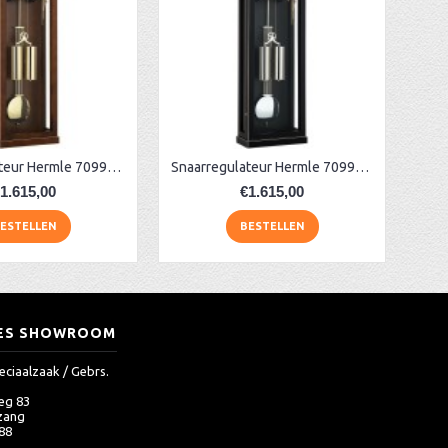
Snaarregulateur Hermle 70994-030351
Snaarregulateur Hermle 70993-740351
1.615,00
€1.615,00
ESTELLEN
BESTELLEN
ES SHOWROOM
eciaalzaak / Gebrs.
eg 83
zang
 88