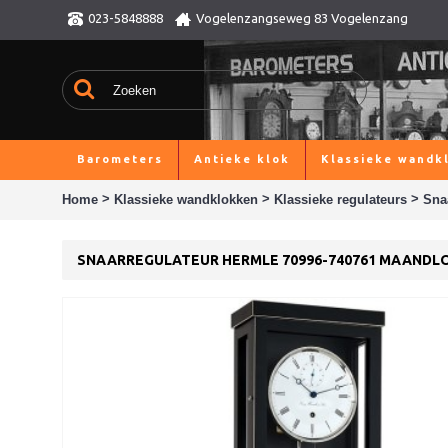
023-5848888
Vogelenzangseweg 83 Vogelenzang
Barometers
Antieke klok
Klassieke wandk
>
>
>
Home
Klassieke wandklokken
Klassieke regulateurs
Sna
SNAARREGULATEUR HERMLE 70996-740761 MAANDL