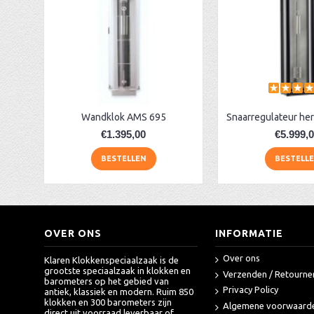
Wandklok Hermle 71006-360761 rood
Snaarregulateur Hermle 70650-030058
AA Dubbelzijdige stationsklok industrieel
aa-AMS 45962 radio-controlled klok
Wandklok AMS 695
€1.395,00
€5.999,
BESTELLEN
BESTELL
OVER ONS
INFORMATIE
Over ons
Klaren Klokkenspeciaalzaak is de
grootste speciaalzaak in klokken en
Verzenden / Retourne
barometers op het gebied van
Privacy Policy
antiek, klassiek en modern. Ruim 850
klokken en 300 barometers zijn
Algemene voorwaard
direct uit voorraad leverbaar of