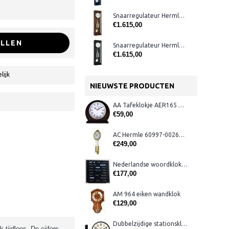
Snaarregulateur Hermle 70994-030351
€1.615,00
LLEN
Snaarregulateur Hermle 70993-740351
€1.615,00
lijk
NIEUWSTE PRODUCTEN
AA Tafeklokje AER165 noten
€59,00
AC Hermle 60997-00261 wandklok
€249,00
Nederlandse woordklok zwart AMS 1265
€177,00
AM 964 eiken wandklok
€129,00
Dubbelzijdige stationsklok metaal 1879
tijdloos. De cijfers