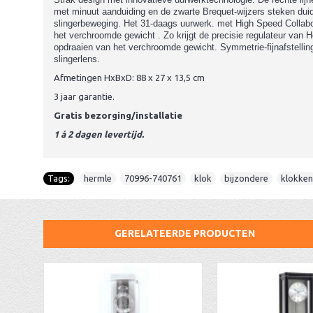
met minuut aanduiding en de zwarte Brequet-wijzers steken duide
slingerbeweging. Het 31-daags uurwerk. met High Speed ​​Colla
het verchroomde gewicht . Zo krijgt de precisie regulateur van
opdraaien van het verchroomde gewicht. Symmetrie-fijnafstellin
slingerlens.
Afmetingen HxBxD: 88 x 27 x 13,5 cm
3 jaar garantie.
Gratis bezorging/installatie
1 á 2 dagen levertijd.
Tags:
hermle
,
70996-740761
,
klok
,
bijzondere
,
klokken
GERELATEERDE PRODUCTEN