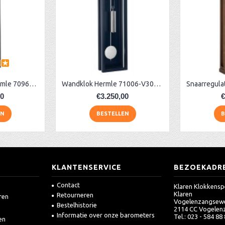
Snaarregulateur hermle 70961-740761 Kingsland
Wandklok Hermle 71006-V30761 blauw
00
€3.250,00
€
EN
BESTELLEN
B
KLANTENSERVICE
BEZOEKADR
Contact
Klaren Klokkensp
Klaren
Retourneren
ren
Vogelenzangsew
Bestelhistorie
2114 CC Vogelen
Informatie over onze barometers
Tel.: 023 - 584 88
en