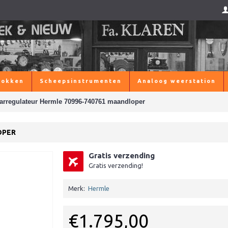
lokken
Scheepsinstrumenten
Analoog weerstation
arregulateur Hermle 70996-740761 maandloper
OPER
Gratis verzending
Gratis verzending!
Merk:
Hermle
€1.795,00