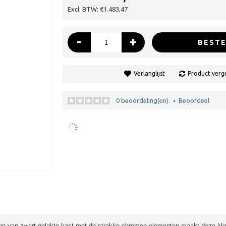
Excl. BTW: €1.483,47
-
+
BESTE
Verlanglijst
Product verge
0 beoordeling(en).
Beoordeel
•
nen van zwart gelakte kast met de strakke chromen elementen maakt deze klok 