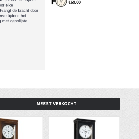
€69,00
oor elke
tvangt de kracht door
rve tijdens het
g met gepolijste
MEEST VERKOCHT