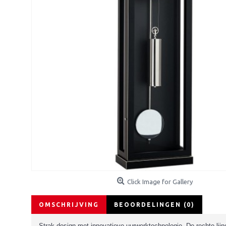
Click Image for Gallery
OMSCHRIJVING
BEOORDELINGEN (0)
Strak design met innovatieve uurwerktechnologie. De rechte lij