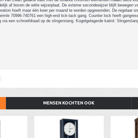
lijk af boven de witte wijzerplaat. De externe secondewijzer blijft bewegen v
boration hoeft maar één keer per maand te worden opgewonden. De regelaar on
 Hermle 70996-740761
een high-end tick-tack gang. Counter lock heeft gangrese
g via
een schroefdraad op de slingerstang
. Kogelgelagerde katrol. Slingerstan
MENSEN KOCHTEN OOK