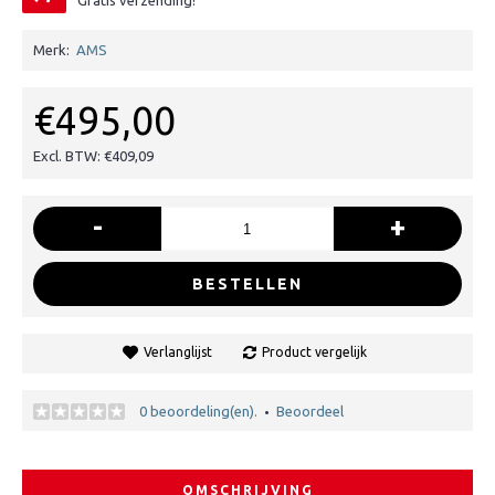
Gratis verzending!
Merk:
AMS
€495,00
Excl. BTW: €409,09
-
+
BESTELLEN
Verlanglijst
Product vergelijk
0 beoordeling(en).
Beoordeel
•
OMSCHRIJVING