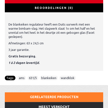
BEOORDELINGEN (0)
De blankeiken regulateur heeft een Duits uurwerk met een
warme bimbam-slag. Het slagwerk slaat 1x om het half en het
urental om het heel. In het deurtje zit een gebogen glas (facet
geslepen).
Afmetingen: 63 x 24,5 cm
3 jaar garantie.
Gratis bezorging.
1 á 2 dagen levertijd.
Tags:
ams
,
631/5
,
blankeiken
,
wandklok
GERELATEERDE PRODUCTEN
MEEST VERKOCHT