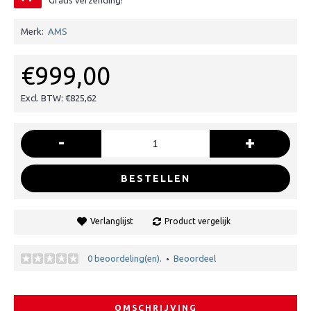
Gratis verzending!
Merk:
AMS
€999,00
Excl. BTW: €825,62
-
+
BESTELLEN
Verlanglijst
Product vergelijk
0 beoordeling(en).
Beoordeel
•
OMSCHRIJVING