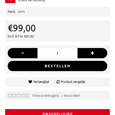
Gratis verzending!
Merk:
AMS
€99,00
Excl. BTW: €81,82
-
+
BESTELLEN
Verlanglijst
Product vergelijk
0 beoordeling(en).
Beoordeel
•
OMSCHRIJVING