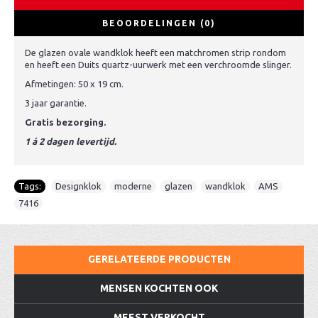
BEOORDELINGEN (0)
De glazen ovale wandklok heeft een matchromen strip rondom
en heeft een Duits quartz-uurwerk met een verchroomde slinger.
Afmetingen: 50 x 19 cm.
3 jaar garantie.
Gratis bezorging.
1 á 2 dagen levertijd.
Tags:
Designklok
,
moderne
,
glazen
,
wandklok
,
AMS
,
7416
GERELATEERDE PRODUCTEN
MENSEN KOCHTEN OOK
MEEST VERKOCHT