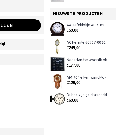
NIEUWSTE PRODUCTEN
LLEN
AA Tafeklokje AER165 noten
€59,00
AC Hermle 60997-00261 wandklok
lijk
€249,00
Nederlandse woordklok zwart AMS 1265
€177,00
AM 964 eiken wandklok
€129,00
Dubbelzijdige stationsklok metaal 1879
€69,00