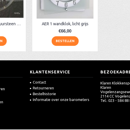
Grijze wandklok natuursteen AM 49524
AER 1 wandklok, licht grijs
€66,00
EN
BESTELLEN
KLANTENSERVICE
BEZOEKADR
Contact
Klaren Klokkensp
Klaren
Retourneren
ren
Vogelenzangsew
Bestelhistorie
2114 CC Vogelen
Informatie over onze barometers
Tel.: 023 - 584 88
en