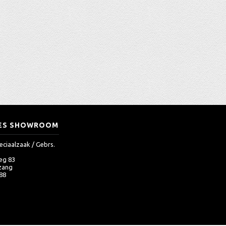
ES SHOWROOM
eciaalzaak / Gebrs.
eg 83
zang
 88