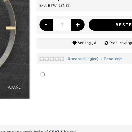
Excl. BTW: €81,82
-
+
BESTE
Verlanglijst
Product verge
0 beoordeling(en).
Beoordeel
•
its quartzuurwerk. Inclusief
GRATIS
batterij.