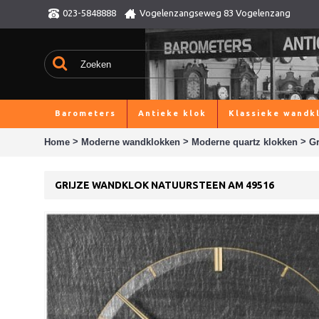
023-5848888
Vogelenzangseweg 83 Vogelenzang
Barometers
Antieke klok
Klassieke wandk
>
>
>
Home
Moderne wandklokken
Moderne quartz klokken
Gr
GRIJZE WANDKLOK NATUURSTEEN AM 49516