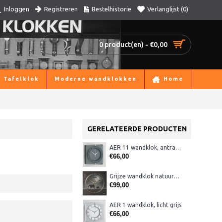
Registreren
Bestelhistorie
Verlanglijst (
0
)
Inloggen
0 product(en) - €0,00
Tafelklok
Moderne wandklokken
Home
GERELATEERDE PRODUCTEN
AER 11 wandklok, antraciet
€66,00
Grijze wandklok natuursteen AM 49524
€99,00
AER 1 wandklok, licht grijs
€66,00