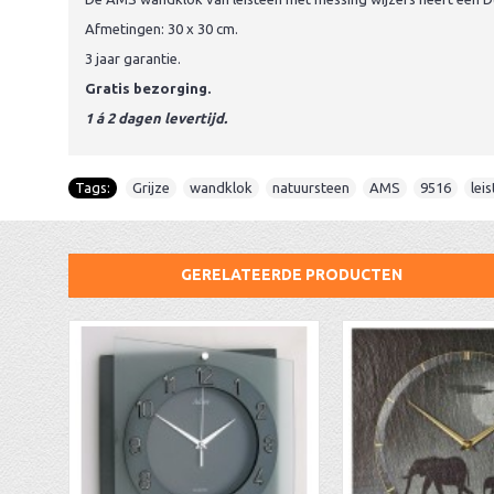
Afmetingen: 30 x 30 cm.
3 jaar garantie.
Gratis bezorging.
1 á 2 dagen levertijd.
Tags:
Grijze
,
wandklok
,
natuursteen
,
AMS
,
9516
,
lei
GERELATEERDE PRODUCTEN
AA Dubbelzijdige stationsklok industrieel
aa-AMS 45962 radio-controlled klok