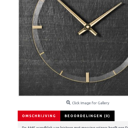
Click Image for Gallery
OMSCHRIJVING
BEOORDELINGEN (0)
De AMS wandklok van leisteen met messing wijzers heeft een Du