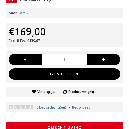
Gratis verzending!
Merk:
AMS
€169,00
Excl. BTW: €139,67
-
+
BESTELLEN
Verlanglijst
Product vergelijk
0 beoordeling(en).
Beoordeel
•
OMSCHRIJVING