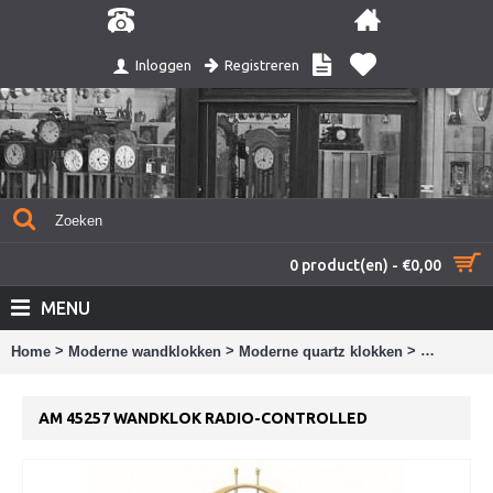
Registreren
Inloggen
0 product(en) - €0,00
MENU
>
>
>
Home
Moderne wandklokken
Moderne quartz klokken
am 45257 w
AM 45257 WANDKLOK RADIO-CONTROLLED