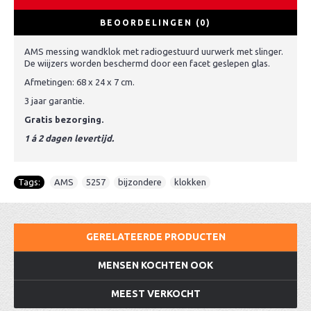
BEOORDELINGEN (0)
AMS messing wandklok met radiogestuurd uurwerk met slinger.
De wiijzers worden beschermd door een facet geslepen glas.
Afmetingen: 68 x 24 x 7 cm.
3 jaar garantie.
Gratis bezorging.
1 á 2 dagen levertijd.
Tags:
AMS
,
5257
,
bijzondere
,
klokken
GERELATEERDE PRODUCTEN
MENSEN KOCHTEN OOK
MEEST VERKOCHT