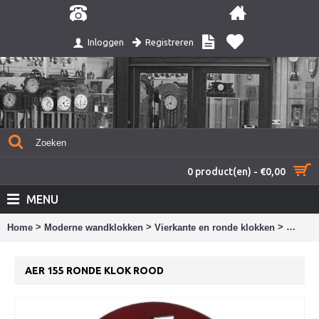
Registreren
Inloggen
0 product(en) - €0,00
MENU
>
>
>
Home
Moderne wandklokken
Vierkante en ronde klokken
AER 15
AER 155 RONDE KLOK ROOD