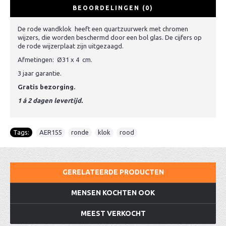
BEOORDELINGEN (0)
De rode wandklok heeft een quartzuurwerk met chromen
wijzers, die worden beschermd door een bol glas. De cijfers op
de rode wijzerplaat zijn uitgezaagd.
Afmetingen: Ø31 x 4 cm.
3 jaar garantie.
Gratis bezorging.
1 á 2 dagen levertijd.
Tags:
AER155
,
ronde
,
klok
,
rood
GERELATEERDE PRODUCTEN
MENSEN KOCHTEN OOK
MEEST VERKOCHT