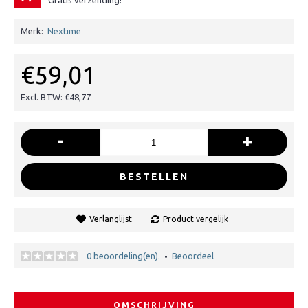
Gratis verzending!
Merk:
Nextime
€59,01
Excl. BTW: €48,77
-
+
BESTELLEN
Verlanglijst
Product vergelijk
0 beoordeling(en).
Beoordeel
•
OMSCHRIJVING