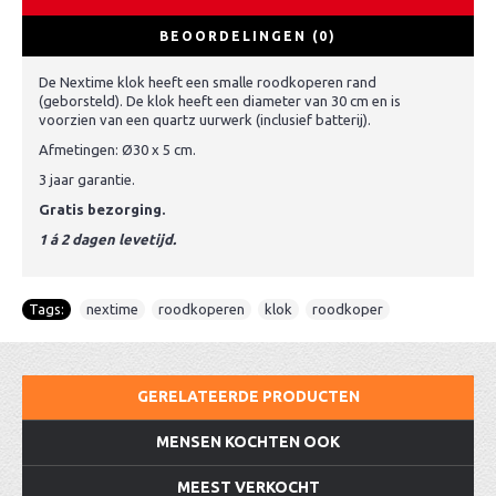
BEOORDELINGEN (0)
De Nextime klok heeft een smalle roodkoperen rand
(geborsteld). De klok heeft een diameter van 30 cm en is
voorzien van een quartz uurwerk (inclusief batterij).
Afmetingen: Ø30 x 5 cm.
3 jaar garantie.
Gratis bezorging.
1 á 2 dagen levetijd.
Tags:
nextime
,
roodkoperen
,
klok
,
roodkoper
GERELATEERDE PRODUCTEN
MENSEN KOCHTEN OOK
MEEST VERKOCHT