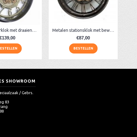
Zwarte radarklok met draaiende tandwielen
Metalen stationsklok met bewegende tandwielen zwart
€139,00
€87,00
ESTELLEN
BESTELLEN
ES SHOWROOM
eciaalzaak / Gebrs.
eg 83
zang
 88