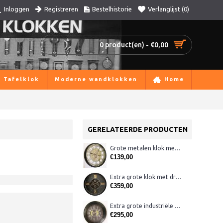
Registreren
Bestelhistorie
Verlanglijst (
0
)
Inloggen
0 product(en) - €0,00
Tafelklok
Moderne wandklokken
Home
GERELATEERDE PRODUCTEN
Grote metalen klok met bewegende raderen, zwart
€139,00
Extra grote klok met draaiende tandwielen120 cm
€359,00
Extra grote industriële klok 110 cm zwart
€295,00