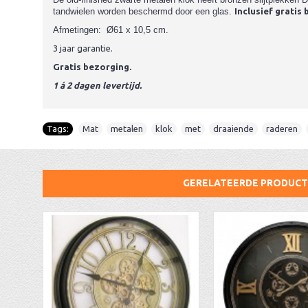
tandwielen worden beschermd door een glas.
Inclusief gratis 
Afmetingen: Ø61 x 10,5 cm.
3 jaar garantie.
Gratis bezorging.
1 á 2 dagen levertijd.
Tags:
Mat
,
metalen
,
klok
,
met
,
draaiende
,
raderen
,
GERELATEERDE PRODUC