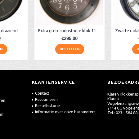
Extra grote klok met draaiende tandwielen120 cm
Extra grote industriële klok 110 cm zwart
0
€295,00
EN
BESTELLEN
B
KLANTENSERVICE
BEZOEKADR
Contact
Klaren Klokkensp
Klaren
Retourneren
ren
Vogelenzangsew
Bestelhistorie
2114 CC Vogelen
Informatie over onze barometers
Tel.: 023 - 584 88
en