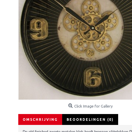
Click Image for Gallery
OMSCHRIJVING
BEOORDELINGEN (0)
De old-finished zwarte metalen klok heeft bronzen slijtplekken D