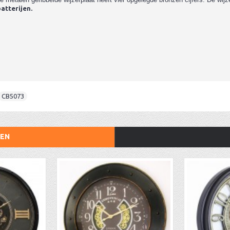
batterijen.
CB5073
TEN