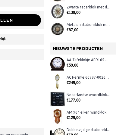
Zwarte radarklok met draaiende tandwielen
€139,00
LLEN
Metalen stationsklok met bewegende tandwielen zwart
€87,00
lijk
NIEUWSTE PRODUCTEN
AA Tafeklokje AER165 noten
€59,00
AC Hermle 60997-00261 wandklok
€249,00
Nederlandse woordklok zwart AMS 1265
€177,00
AM 964 eiken wandklok
€129,00
Dubbelzijdige stationsklok metaal 1879
zers en draaiende