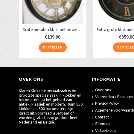
AA Dubbelzijdige stationsklok industrieel
aa-AMS 45962 radio-controlled klok
Grote metalen klok met bewegende raderen, zwart
€139,00
€359,0
BESTELLEN
BESTELL
OVER ONS
INFORMATIE
Over ons
Klaren Klokkenspeciaalzaak is de
grootste speciaalzaak in klokken en
Verzenden / Retourne
barometers op het gebied van
Privacy Policy
antiek, klassiek en modern. Ruim 850
klokken en 300 barometers zijn
Algemene voorwaard
direct uit voorraad leverbaar of
Contact
worden gratis bezorgd door heel
Nederland en België.
Sitemap
Virtuele tour