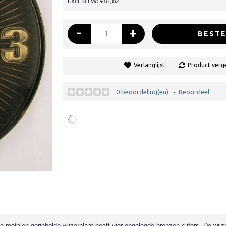
Excl. BTW: €81,82
-
+
BESTE
Verlanglijst
Product verge
0 beoordeling(en).
Beoordeel
•
e metalen geribbelde wijzerplaat heeft vier opgelegde bronzen cijfers. De wij