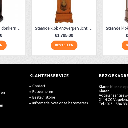
Staande klok Oxford donkernoten
Staande klok Antwerpen licht noten
00
€1.795,00
€
EN
BESTELLEN
B
KLANTENSERVICE
BEZOEKADR
Contact
Klaren Klokkensp
Klaren
Retourneren
ren
Vogelenzangsew
Bestelhistorie
2114 CC Vogelen
Informatie over onze barometers
Tel.: 023 - 584 88
en