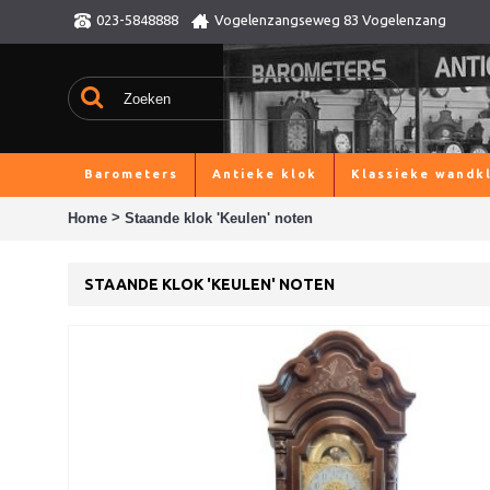
023-5848888
Vogelenzangseweg 83 Vogelenzang
Barometers
Antieke klok
Klassieke wandk
>
Home
Staande klok 'Keulen' noten
STAANDE KLOK 'KEULEN' NOTEN