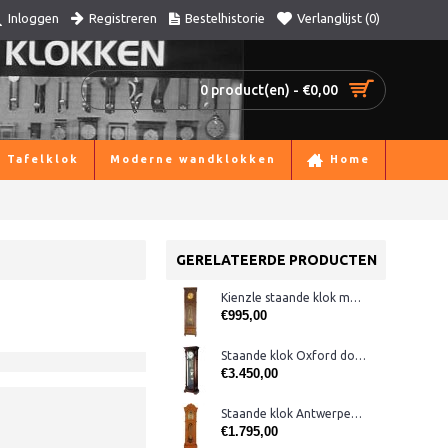
Registreren
Bestelhistorie
Verlanglijst (
0
)
Inloggen
0 product(en) - €0,00
Tafelklok
Moderne wandklokken
Home
GERELATEERDE PRODUCTEN
Kienzle staande klok met bimbamslag
€995,00
Staande klok Oxford donkernoten
€3.450,00
Staande klok Antwerpen licht noten
€1.795,00