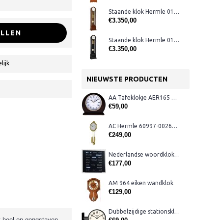
Staande klok Hermle 01087-030461
€3.350,00
LLEN
Staande klok Hermle 01087-740461
€3.350,00
lijk
NIEUWSTE PRODUCTEN
AA Tafeklokje AER165 noten
€59,00
AC Hermle 60997-00261 wandklok
€249,00
Nederlandse woordklok zwart AMS 1265
€177,00
AM 964 eiken wandklok
€129,00
Dubbelzijdige stationsklok metaal 1879
t heel op gongstaven.