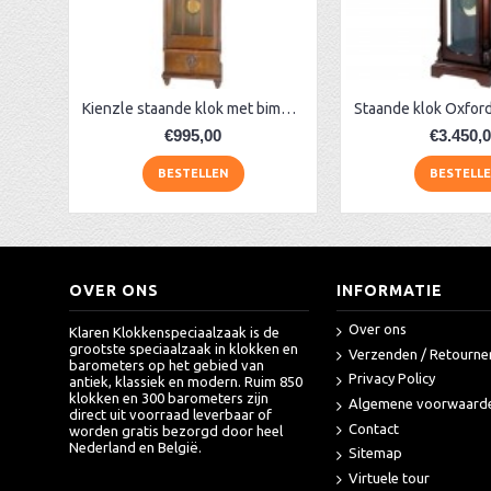
AER142 Slaande klok met slinger
AA Dubbelzijdige stationsklok industrieel
aa-AMS 45962 radio-controlled klok
Kienzle staande klok met bimbamslag
€995,00
€3.450,
BESTELLEN
BESTELL
OVER ONS
INFORMATIE
Over ons
Klaren Klokkenspeciaalzaak is de
grootste speciaalzaak in klokken en
Verzenden / Retourne
barometers op het gebied van
Privacy Policy
antiek, klassiek en modern. Ruim 850
klokken en 300 barometers zijn
Algemene voorwaard
direct uit voorraad leverbaar of
Contact
worden gratis bezorgd door heel
Nederland en België.
Sitemap
Virtuele tour