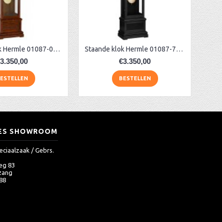
Staande klok Hermle 01087-030461
Staande klok Hermle 01087-740461
3.350,00
€3.350,00
ESTELLEN
BESTELLEN
ES SHOWROOM
eciaalzaak / Gebrs.
eg 83
zang
 88