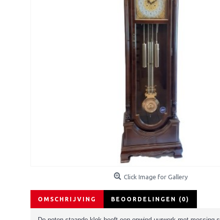
Click Image for Gallery
OMSCHRIJVING
BEOORDELINGEN (0)
De noten staande klok heeft een opwind uurwerk met messing si