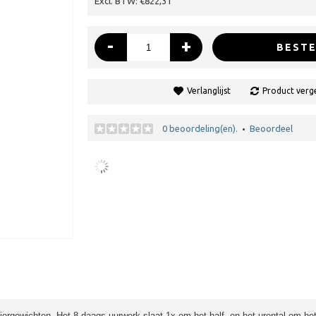
Excl. BTW: €822,31
-
+
BESTE
Verlanglijst
Product verge
0 beoordeling(en).
Beoordeel
•
ergewichten. Het 8-daags uurwerk slaat 1x om het half en het urental om he