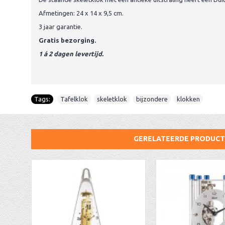
Afmetingen: 24 x 14 x 9,5 cm.
3 jaar garantie.
Gratis bezorging.
1 á 2 dagen levertijd.
Tags:
Tafelklok
,
skeletklok
,
bijzondere
,
klokken
GERELATEERDE PRODUC