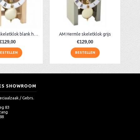
AM Hermle skeletklok blank hout
AM Hermle skeletklok grijs
€129,00
€129,00
ESTELLEN
BESTELLEN
ES SHOWROOM
eciaalzaak / Gebrs.
eg 83
zang
 88