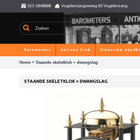
023-5848888
Vogelenzangseweg 83 Vogelenzang
Barometers
Antieke klok
Klassieke wandk
>
Home
Staande skeletklok + dwangslag
STAANDE SKELETKLOK + DWANGSLAG