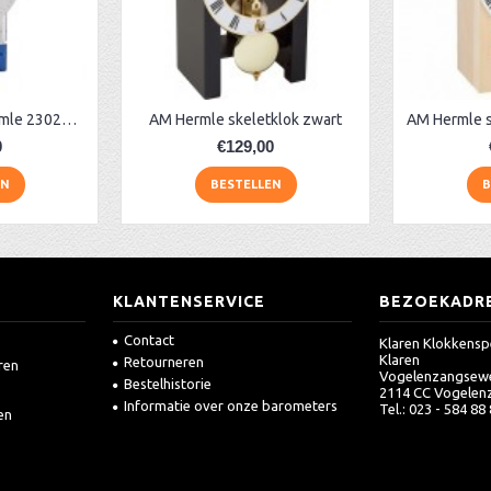
Skelet tafelklok Hermle 23025-T50721
AM Hermle skeletklok zwart
0
€129,00
EN
BESTELLEN
B
KLANTENSERVICE
BEZOEKADR
Contact
Klaren Klokkensp
Klaren
Retourneren
ren
Vogelenzangsew
Bestelhistorie
2114 CC Vogelen
Informatie over onze barometers
Tel.: 023 - 584 88
en