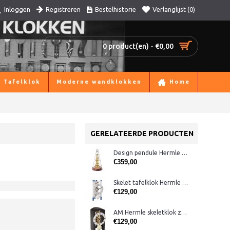
Registreren
Bestelhistorie
Verlanglijst (
0
)
Inloggen
0 product(en) - €0,00
Tafelklok
Moderne wandklokken
Home
GERELATEERDE PRODUCTEN
Design pendule Hermle 22716-070791
€359,00
Skelet tafelklok Hermle 23025-T50721
€129,00
AM Hermle skeletklok zwart
€129,00