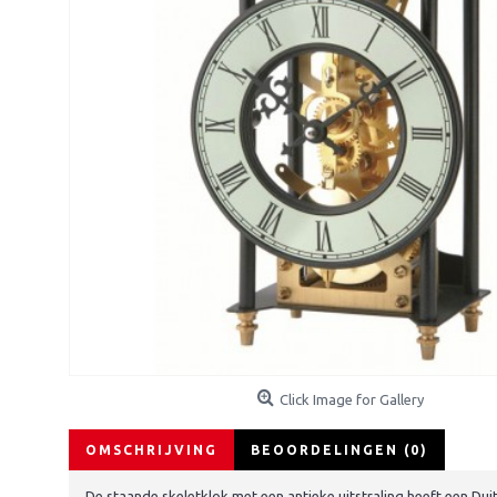
Click Image for Gallery
OMSCHRIJVING
BEOORDELINGEN (0)
De staande skeletklok met een antieke uitstraling heeft een Du