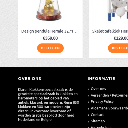
AA Dubbelzijdige stationsklok industrieel
aa-AMS 45962 radio-controlled klok
Design pendule Hermle 22716-070791
€359,00
€129,0
BESTELLEN
BESTELL
OVER ONS
INFORMATIE
Over ons
Klaren Klokkenspeciaalzaak is de
grootste speciaalzaak in klokken en
Verzenden / Retourne
barometers op het gebied van
Privacy Policy
antiek, klassiek en modern. Ruim 850
klokken en 300 barometers zijn
Algemene voorwaard
direct uit voorraad leverbaar of
Contact
worden gratis bezorgd door heel
Nederland en België.
Sitemap
Virtuele tour