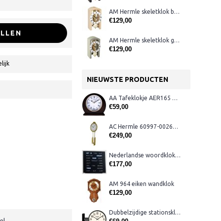
AM Hermle skeletklok blank hout
€129,00
LLEN
AM Hermle skeletklok grijs
€129,00
lijk
NIEUWSTE PRODUCTEN
AA Tafeklokje AER165 noten
€59,00
AC Hermle 60997-00261 wandklok
€249,00
Nederlandse woordklok zwart AMS 1265
€177,00
AM 964 eiken wandklok
€129,00
Dubbelzijdige stationsklok metaal 1879
el.