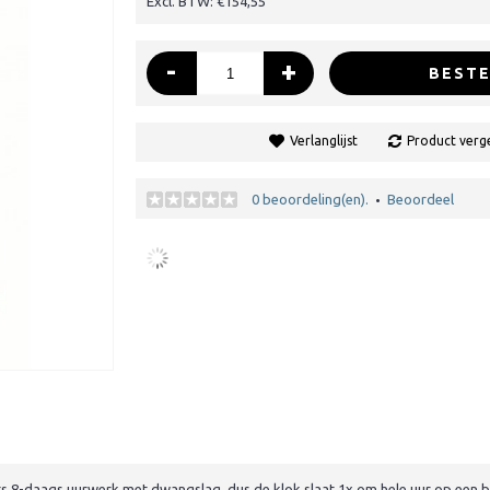
Excl. BTW: €154,55
-
+
BESTE
Verlanglijst
Product verge
0 beoordeling(en).
Beoordeel
•
its 8-daags uurwerk met dwangslag, dus de klok slaat 1x om hele uur op een b