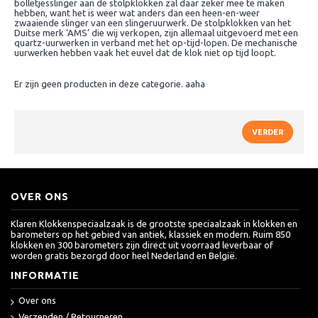
bolletjesslinger aan de stolpklokken zal daar zeker mee te maken
hebben, want het is weer wat anders dan een heen-en-weer
zwaaiende slinger van een slingeruurwerk. De stolpklokken van het
Duitse merk ‘AMS’ die wij verkopen, zijn allemaal uitgevoerd met een
quartz-uurwerken in verband met het op-tijd-lopen. De mechanische
uurwerken hebben vaak het euvel dat de klok niet op tijd loopt.
Er zijn geen producten in deze categorie. aaha
VERDER
OVER ONS
Klaren Klokkenspeciaalzaak is de grootste speciaalzaak in klokken en
barometers op het gebied van antiek, klassiek en modern. Ruim 850
klokken en 300 barometers zijn direct uit voorraad leverbaar of
worden gratis bezorgd door heel Nederland en België.
INFORMATIE
Over ons
Verzenden / Retourneren