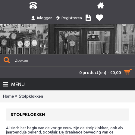
Registreren
Inloggen
0 product(en) - €0,00
MENU
>
Home
Stolpklokken
STOLPKLOKKEN
Al sinds het begin van de vorige eeuw zijn de stolpklokken, ook als
jaarpendule bekend, populair. De draaiende beweging van de