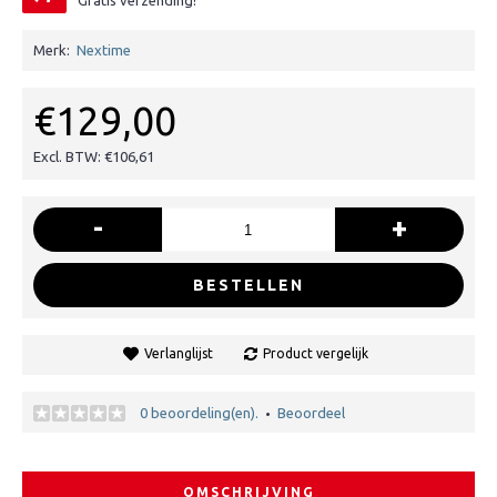
Gratis verzending!
Merk:
Nextime
€129,00
Excl. BTW: €106,61
-
+
BESTELLEN
Verlanglijst
Product vergelijk
0 beoordeling(en).
Beoordeel
•
OMSCHRIJVING