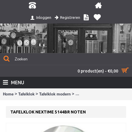
Registreren
Inloggen
0 product(en) - €0,00
MENU
>
>
>
Home
Tafelklok
Tafelklok modern
Tafelklok Nextime 5144br note
TAFELKLOK NEXTIME 5144BR NOTEN