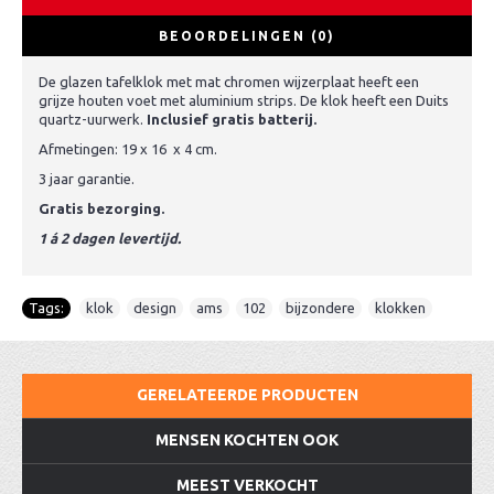
BEOORDELINGEN (0)
De glazen tafelklok met mat chromen wijzerplaat heeft een
grijze houten voet met aluminium strips. De klok heeft een Duits
quartz-uurwerk.
Inclusief gratis batterij.
Afmetingen: 19 x 16 x 4 cm.
3 jaar garantie.
Gratis bezorging.
1 á 2 dagen levertijd.
Tags:
klok
,
design
,
ams
,
102
,
bijzondere
,
klokken
GERELATEERDE PRODUCTEN
MENSEN KOCHTEN OOK
MEEST VERKOCHT