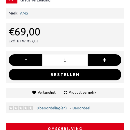
Gratis verzending!
Merk:
AMS
€69,00
Excl. BTW: €57,02
-
+
BESTELLEN
Verlanglijst
Product vergelijk
0 beoordeling(en).
Beoordeel
•
OMSCHRIJVING