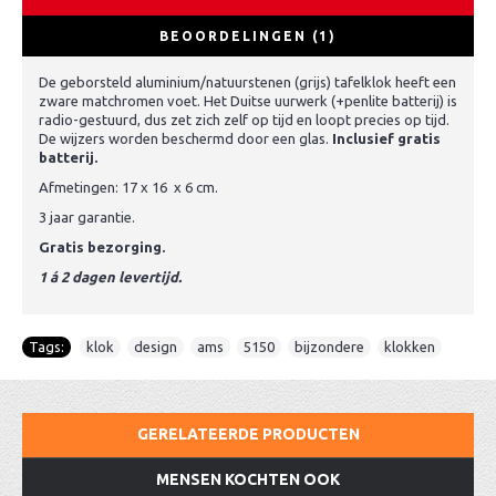
BEOORDELINGEN (1)
De geborsteld aluminium/natuurstenen (grijs) tafelklok heeft een
zware matchromen voet. Het Duitse uurwerk (+penlite batterij) is
radio-gestuurd, dus zet zich zelf op tijd en loopt precies op tijd.
De wijzers worden beschermd door een glas.
Inclusief gratis
batterij.
Afmetingen: 17 x 16 x 6 cm.
3 jaar garantie.
Gratis bezorging.
1 á 2 dagen levertijd.
Tags:
klok
,
design
,
ams
,
5150
,
bijzondere
,
klokken
GERELATEERDE PRODUCTEN
MENSEN KOCHTEN OOK